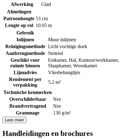
Afwerking
Glad
Afmetingen
Patroonhoogte
53 cm
Lengte op rol
10.05 m
Gebruik
Inlijmen
Muur inlijmen
Reinigingsmethode
Licht vochtige doek
Aanbrengmethode
Stotend
Geschikt voor
Eetkamer
,
Hal
,
Kantoor/werkkamer
,
ruimte binnen
Slaapkamer
,
Woonkamer
Lijmadvies
Vliesbehanglijm
Rendement per
5.2 m²
verpakking
Technische kenmerken
Overschilderbaar
Nee
Brandvertragend
Nee
Grammage
130 g/m²
Lees meer
Handleidingen en brochures