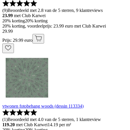
(
9
)
Beoordeeld met 2.8 van de 5 sterren, 9 klantreviews
23.99
met Club Karwei
20% korting
20% korting
20% korting, voordeelprijs: 23.99 euro met Club Karwei
29
.
99
Prijs: 29.99 euro
vtwonen fotobehang woods (dessin 113334)
(
1
)
Beoordeeld met 4.0 van de 5 sterren, 1 klantreview
119.20
met Club Karwei
14.19
per m²
20% korting
20% korting