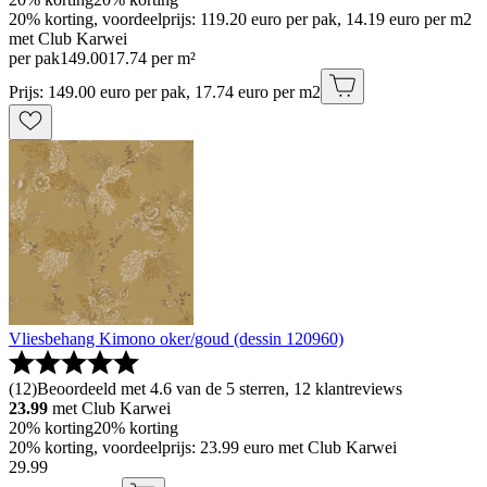
20% korting, voordeelprijs: 119.20 euro per pak, 14.19 euro per m2
met Club Karwei
per pak
149
.
00
17.74 per m²
Prijs: 149.00 euro per pak, 17.74 euro per m2
Vliesbehang Kimono oker/goud (dessin 120960)
(
12
)
Beoordeeld met 4.6 van de 5 sterren, 12 klantreviews
23.99
met Club Karwei
20% korting
20% korting
20% korting, voordeelprijs: 23.99 euro met Club Karwei
29
.
99