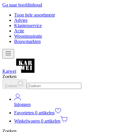
Ga naar hoofdinhoud
Toon hele assortiment
Advies
Klantenservice
Actie
Wooninspiratie
Bouwmarkten
Karwei
Zoeken
Zoeken
Inloggen
Favorieten
,
0 artikelen
Winkelwagen
,
0 artikelen
Zoeken