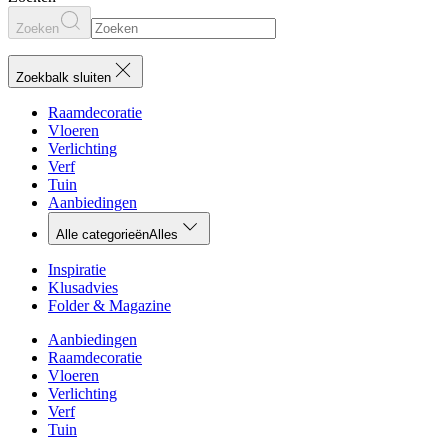
Zoeken
Zoekbalk sluiten
Raamdecoratie
Vloeren
Verlichting
Verf
Tuin
Aanbiedingen
Alle categorieën
Alles
Inspiratie
Klusadvies
Folder & Magazine
Aanbiedingen
Raamdecoratie
Vloeren
Verlichting
Verf
Tuin