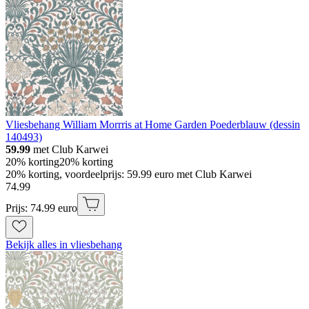
Vliesbehang William Morrris at Home Garden Poederblauw (dessin
140493)
59.99
met Club Karwei
20% korting
20% korting
20% korting, voordeelprijs: 59.99 euro met Club Karwei
74
.
99
Prijs: 74.99 euro
Bekijk alles in vliesbehang