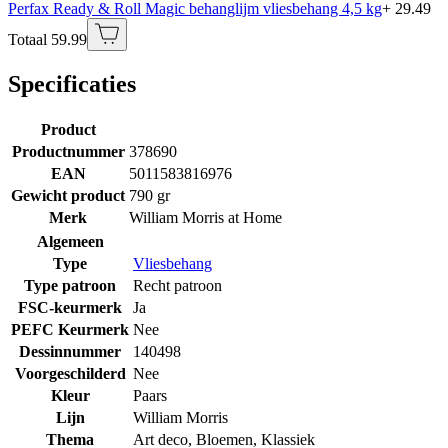
Perfax Ready & Roll Magic behanglijm vliesbehang 4,5 kg
+ 29.49
Totaal 59.99
Specificaties
Product
Productnummer
378690
EAN
5011583816976
Gewicht product
790 gr
Merk
William Morris at Home
Algemeen
Type
Vliesbehang
Type patroon
Recht patroon
FSC-keurmerk
Ja
PEFC Keurmerk
Nee
Dessinnummer
140498
Voorgeschilderd
Nee
Kleur
Paars
Lijn
William Morris
Thema
Art deco
,
Bloemen
,
Klassiek