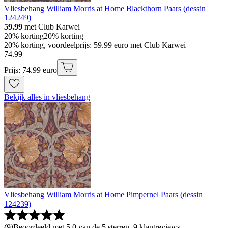
Vliesbehang William Morris at Home Blackthorn Paars (dessin
124249)
59.99
met Club Karwei
20% korting
20% korting
20% korting, voordeelprijs: 59.99 euro met Club Karwei
74
.
99
Prijs: 74.99 euro
Bekijk alles in vliesbehang
Vliesbehang William Morris at Home Pimpernel Paars (dessin
124239)
(
9
)
Beoordeeld met 5.0 van de 5 sterren, 9 klantreviews