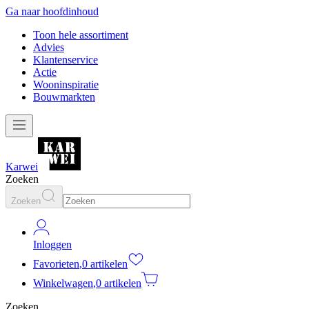
Ga naar hoofdinhoud
Toon hele assortiment
Advies
Klantenservice
Actie
Wooninspiratie
Bouwmarkten
Karwei
Zoeken
Zoeken
Inloggen
Favorieten
,
0 artikelen
Winkelwagen
,
0 artikelen
Zoeken