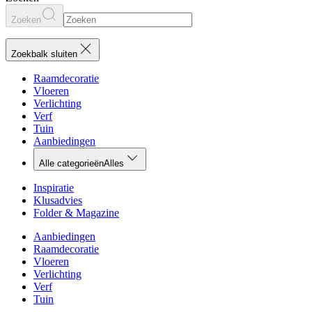
Zoeken
Zoekbalk sluiten
Raamdecoratie
Vloeren
Verlichting
Verf
Tuin
Aanbiedingen
Alle categorieën
Alles
Inspiratie
Klusadvies
Folder & Magazine
Aanbiedingen
Raamdecoratie
Vloeren
Verlichting
Verf
Tuin