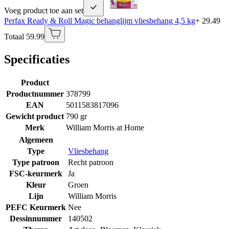
Voeg product toe aan set
Perfax Ready & Roll Magic behanglijm vliesbehang 4,5 kg
+ 29.49
Totaal 59.99
Specificaties
Product
Productnummer
378799
EAN
5011583817096
Gewicht product
790 gr
Merk
William Morris at Home
Algemeen
Type
Vliesbehang
Type patroon
Recht patroon
FSC-keurmerk
Ja
Kleur
Groen
Lijn
William Morris
PEFC Keurmerk
Nee
Dessinnummer
140502