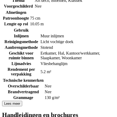
Thema
Art deco
,
Bloemen
,
Klassiek
Voorgeschilderd
Nee
Afmetingen
Patroonhoogte
75 cm
Lengte op rol
10.05 m
Gebruik
Inlijmen
Muur inlijmen
Reinigingsmethode
Licht vochtige doek
Aanbrengmethode
Stotend
Geschikt voor
Eetkamer
,
Hal
,
Kantoor/werkkamer
,
ruimte binnen
Slaapkamer
,
Woonkamer
Lijmadvies
Vliesbehanglijm
Rendement per
5.2 m²
verpakking
Technische kenmerken
Overschilderbaar
Nee
Brandvertragend
Nee
Grammage
130 g/m²
Lees meer
Handleidingen en brochures