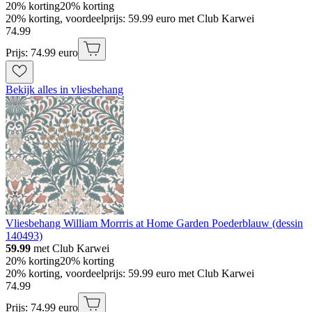
20% korting
20% korting
20% korting, voordeelprijs: 59.99 euro met Club Karwei
74
.
99
Prijs: 74.99 euro
Bekijk alles in vliesbehang
Vliesbehang William Morrris at Home Garden Poederblauw (dessin
140493)
59.99
met Club Karwei
20% korting
20% korting
20% korting, voordeelprijs: 59.99 euro met Club Karwei
74
.
99
Prijs: 74.99 euro