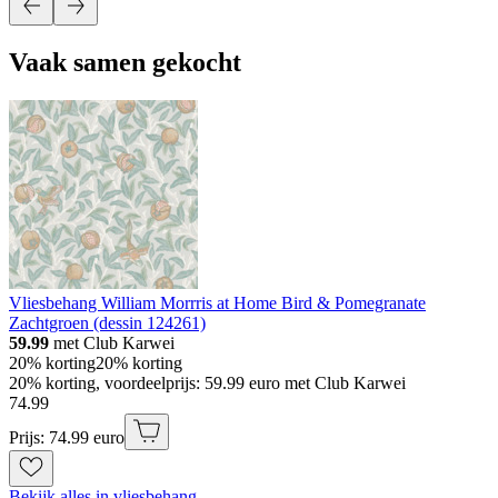
Vaak samen gekocht
Vliesbehang William Morrris at Home Bird & Pomegranate
Zachtgroen (dessin 124261)
59.99
met Club Karwei
20% korting
20% korting
20% korting, voordeelprijs: 59.99 euro met Club Karwei
74
.
99
Prijs: 74.99 euro
Bekijk alles in vliesbehang