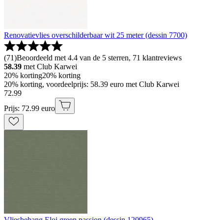
Renovatievlies overschilderbaar wit 25 meter (dessin 7700)
(
71
)
Beoordeeld met 4.4 van de 5 sterren, 71 klantreviews
58.39
met Club Karwei
20% korting
20% korting
20% korting, voordeelprijs: 58.39 euro met Club Karwei
72
.
99
Prijs: 72.99 euro
Vliesbehang Eloi green passion (dessin 120965)