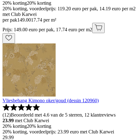
20% korting
20% korting
20% korting, voordeelprijs: 119.20 euro per pak, 14.19 euro per m2
met Club Karwei
per pak
149
.
00
17.74 per m²
Prijs: 149.00 euro per pak, 17.74 euro per m2
Vliesbehang Kimono oker/goud (dessin 120960)
(
12
)
Beoordeeld met 4.6 van de 5 sterren, 12 klantreviews
23.99
met Club Karwei
20% korting
20% korting
20% korting, voordeelprijs: 23.99 euro met Club Karwei
29
.
99