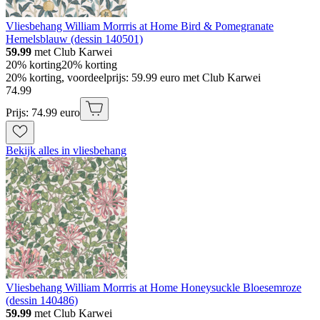
Vliesbehang William Morrris at Home Bird & Pomegranate
Hemelsblauw (dessin 140501)
59.99
met Club Karwei
20% korting
20% korting
20% korting, voordeelprijs: 59.99 euro met Club Karwei
74
.
99
Prijs: 74.99 euro
Bekijk alles in vliesbehang
Vliesbehang William Morrris at Home Honeysuckle Bloesemroze
(dessin 140486)
59.99
met Club Karwei