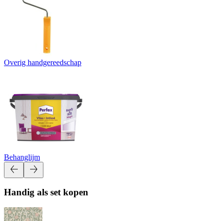
Overig handgereedschap
Behanglijm
Handig als set kopen