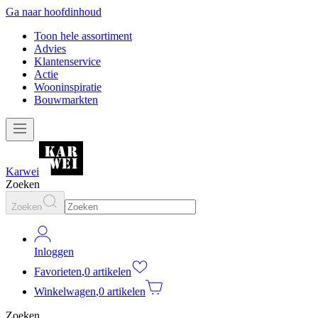
Ga naar hoofdinhoud
Toon hele assortiment
Advies
Klantenservice
Actie
Wooninspiratie
Bouwmarkten
Karwei
Zoeken
Zoeken
Inloggen
Favorieten
,
0 artikelen
Winkelwagen
,
0 artikelen
Zoeken