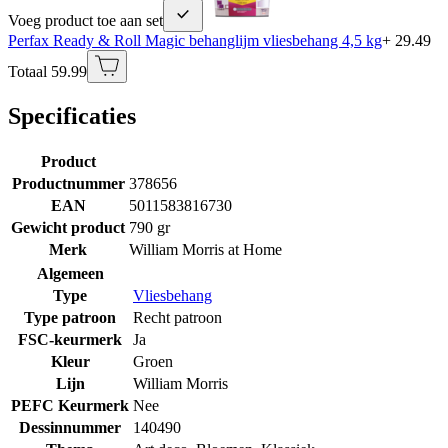
Voeg product toe aan set
Perfax Ready & Roll Magic behanglijm vliesbehang 4,5 kg
+ 29.49
Totaal 59.99
Specificaties
Product
Productnummer
378656
EAN
5011583816730
Gewicht product
790 gr
Merk
William Morris at Home
Algemeen
Type
Vliesbehang
Type patroon
Recht patroon
FSC-keurmerk
Ja
Kleur
Groen
Lijn
William Morris
PEFC Keurmerk
Nee
Dessinnummer
140490