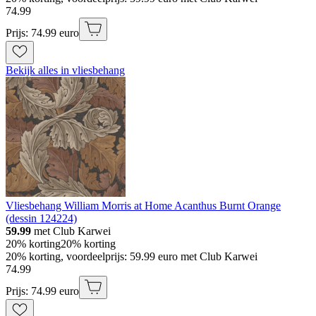
74
.
99
Prijs: 74.99 euro
Bekijk alles in vliesbehang
Vliesbehang William Morris at Home Acanthus Burnt Orange
(dessin 124224)
59.99
met Club Karwei
20% korting
20% korting
20% korting, voordeelprijs: 59.99 euro met Club Karwei
74
.
99
Prijs: 74.99 euro