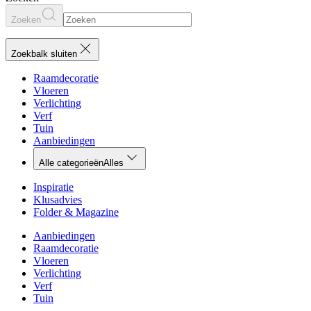
Zoeken
Zoekbalk sluiten
Raamdecoratie
Vloeren
Verlichting
Verf
Tuin
Aanbiedingen
Alle categorieën
Alles
Inspiratie
Klusadvies
Folder & Magazine
Aanbiedingen
Raamdecoratie
Vloeren
Verlichting
Verf
Tuin