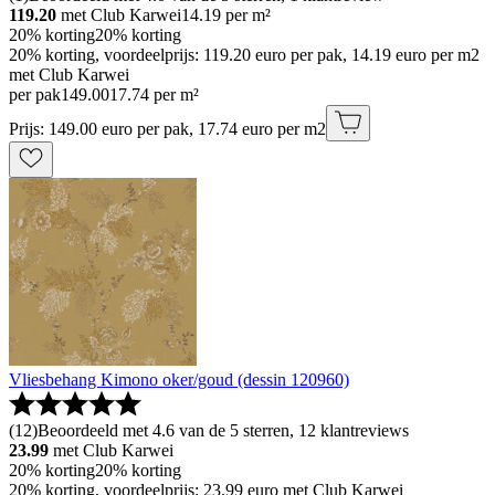
119.20
met Club Karwei
14.19
per m²
20% korting
20% korting
20% korting, voordeelprijs: 119.20 euro per pak, 14.19 euro per m2
met Club Karwei
per pak
149
.
00
17.74 per m²
Prijs: 149.00 euro per pak, 17.74 euro per m2
Vliesbehang Kimono oker/goud (dessin 120960)
(
12
)
Beoordeeld met 4.6 van de 5 sterren, 12 klantreviews
23.99
met Club Karwei
20% korting
20% korting
20% korting, voordeelprijs: 23.99 euro met Club Karwei