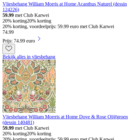
Vliesbehang William Morris at Home Acanthus Naturel (dessin
124226)
59.99
met Club Karwei
20% korting
20% korting
20% korting, voordeelprijs: 59.99 euro met Club Karwei
74
.
99
Prijs: 74.99 euro
Bekijk alles in vliesbehang
Vliesbehang William Morrris at Home Dove & Rose Olijfgroen
(dessin 140481)
59.99
met Club Karwei
20% korting
20% korting
20% korting, voordeelprijs: 59.99 euro met Club Karwei