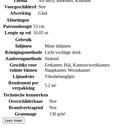
Thema
Art deco
,
Bloemen
,
Klassiek
Voorgeschilderd
Nee
Afwerking
Glad
Afmetingen
Patroonhoogte
53 cm
Lengte op rol
10.05 m
Gebruik
Inlijmen
Muur inlijmen
Reinigingsmethode
Licht vochtige doek
Aanbrengmethode
Stotend
Geschikt voor
Eetkamer
,
Hal
,
Kantoor/werkkamer
,
ruimte binnen
Slaapkamer
,
Woonkamer
Lijmadvies
Vliesbehanglijm
Rendement per
5.2 m²
verpakking
Technische kenmerken
Overschilderbaar
Nee
Brandvertragend
Nee
Grammage
130 g/m²
Lees meer