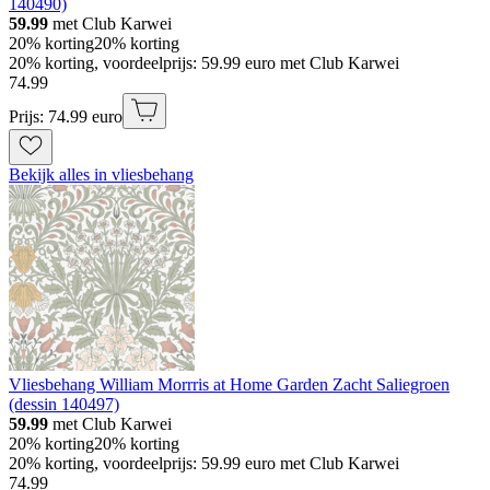
140490)
59.99
met Club Karwei
20% korting
20% korting
20% korting, voordeelprijs: 59.99 euro met Club Karwei
74
.
99
Prijs: 74.99 euro
Bekijk alles in vliesbehang
Vliesbehang William Morrris at Home Garden Zacht Saliegroen
(dessin 140497)
59.99
met Club Karwei
20% korting
20% korting
20% korting, voordeelprijs: 59.99 euro met Club Karwei
74
.
99