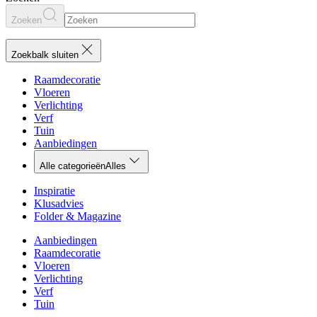
Zoeken
Zoekbalk sluiten
Raamdecoratie
Vloeren
Verlichting
Verf
Tuin
Aanbiedingen
Alle categorieën
Alles
Inspiratie
Klusadvies
Folder & Magazine
Aanbiedingen
Raamdecoratie
Vloeren
Verlichting
Verf
Tuin