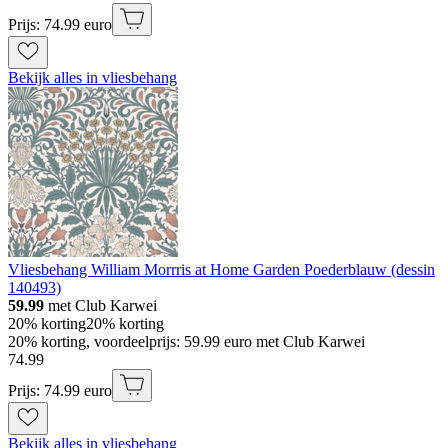
Prijs: 74.99 euro
Bekijk alles in vliesbehang
Vliesbehang William Morrris at Home Garden Poederblauw (dessin
140493)
59.99
met Club Karwei
20% korting
20% korting
20% korting, voordeelprijs: 59.99 euro met Club Karwei
74
.
99
Prijs: 74.99 euro
Bekijk alles in vliesbehang