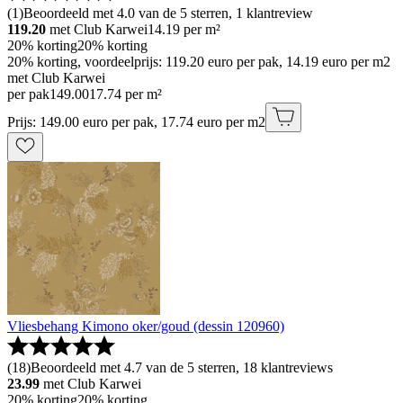
(
1
)
Beoordeeld met 4.0 van de 5 sterren, 1 klantreview
119.20
met Club Karwei
14.19
per m²
20% korting
20% korting
20% korting, voordeelprijs: 119.20 euro per pak, 14.19 euro per m2
met Club Karwei
per pak
149
.
00
17.74 per m²
Prijs: 149.00 euro per pak, 17.74 euro per m2
Vliesbehang Kimono oker/goud (dessin 120960)
(
18
)
Beoordeeld met 4.7 van de 5 sterren, 18 klantreviews
23.99
met Club Karwei
20% korting
20% korting