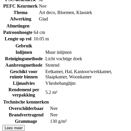
PEFC Keurmerk
Nee
Thema
Art deco
,
Bloemen
,
Klassiek
Afwerking
Glad
Afmetingen
Patroonhoogte
64 cm
Lengte op rol
10.05 m
Gebruik
Inlijmen
Muur inlijmen
Reinigingsmethode
Licht vochtige doek
Aanbrengmethode
Stotend
Geschikt voor
Eetkamer
,
Hal
,
Kantoor/werkkamer
,
ruimte binnen
Slaapkamer
,
Woonkamer
Lijmadvies
Vliesbehanglijm
Rendement per
5.2 m²
verpakking
Technische kenmerken
Overschilderbaar
Nee
Brandvertragend
Nee
Grammage
130 g/m²
Lees meer