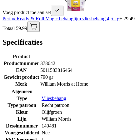
Voeg product toe aan set
Perfax Ready & Roll Magic behanglijm vliesbehang 4,5 kg
+ 29.49
Totaal 59.99
Specificaties
Product
Productnummer
378642
EAN
5011583816464
Gewicht product
790 gr
Merk
William Morris at Home
Algemeen
Type
Vliesbehang
Type patroon
Recht patroon
Kleur
Olijfgroen
Lijn
William Morris
Dessinnummer
140481
Voorgeschilderd
Nee
FSC-keurmerk
Ja