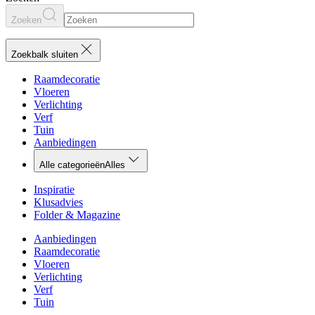
Zoeken
Zoekbalk sluiten
Raamdecoratie
Vloeren
Verlichting
Verf
Tuin
Aanbiedingen
Alle categorieën
Alles
Inspiratie
Klusadvies
Folder & Magazine
Aanbiedingen
Raamdecoratie
Vloeren
Verlichting
Verf
Tuin