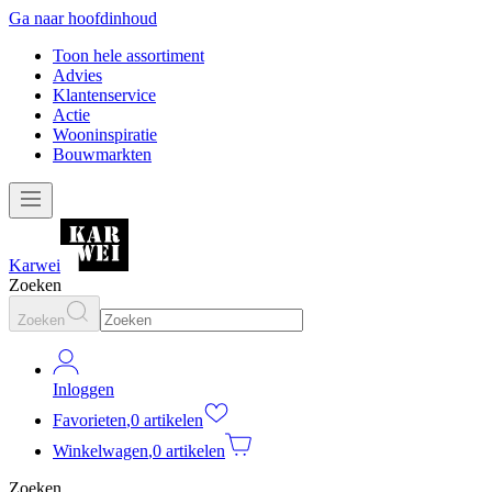
Ga naar hoofdinhoud
Toon hele assortiment
Advies
Klantenservice
Actie
Wooninspiratie
Bouwmarkten
Karwei
Zoeken
Zoeken
Inloggen
Favorieten
,
0 artikelen
Winkelwagen
,
0 artikelen
Zoeken