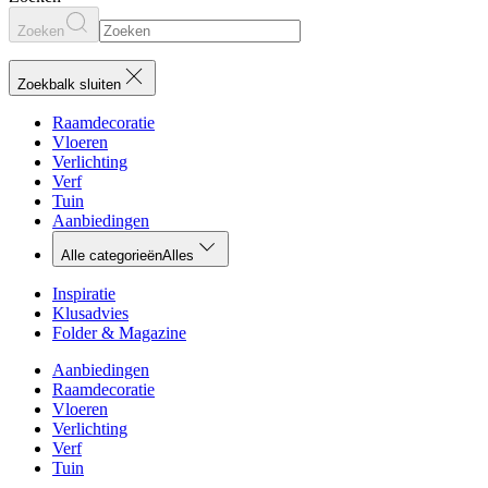
Zoeken
Zoekbalk sluiten
Raamdecoratie
Vloeren
Verlichting
Verf
Tuin
Aanbiedingen
Alle categorieën
Alles
Inspiratie
Klusadvies
Folder & Magazine
Aanbiedingen
Raamdecoratie
Vloeren
Verlichting
Verf
Tuin