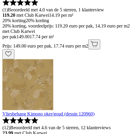
(
1
)
Beoordeeld met 4.0 van de 5 sterren, 1 klantreview
119.20
met Club Karwei
14.19
per m²
20% korting
20% korting
20% korting, voordeelprijs: 119.20 euro per pak, 14.19 euro per m2
met Club Karwei
per pak
149
.
00
17.74 per m²
Prijs: 149.00 euro per pak, 17.74 euro per m2
Vliesbehang Kimono oker/goud (dessin 120960)
(
12
)
Beoordeeld met 4.6 van de 5 sterren, 12 klantreviews
23.99
met Club Karwei