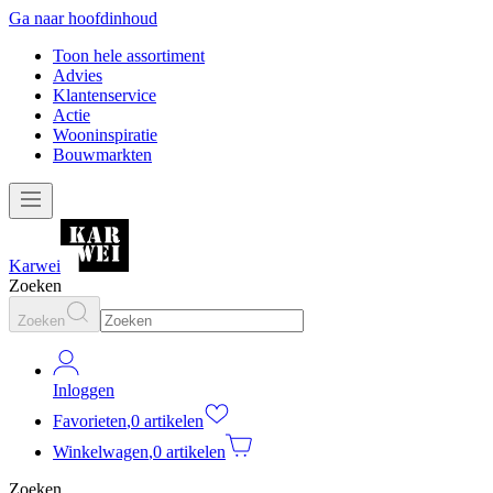
Ga naar hoofdinhoud
Toon hele assortiment
Advies
Klantenservice
Actie
Wooninspiratie
Bouwmarkten
Karwei
Zoeken
Zoeken
Inloggen
Favorieten
,
0 artikelen
Winkelwagen
,
0 artikelen
Zoeken