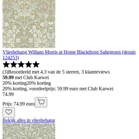
Vliesbehang William Morris at Home Blackthorn Saliegroen (dessin
124253)
(
3
)
Beoordeeld met 4.3 van de 5 sterren, 3 klantreviews
59.99
met Club Karwei
20% korting
20% korting
20% korting, voordeelprijs: 59.99 euro met Club Karwei
74
.
99
Prijs: 74.99 euro
Bekijk alles in vliesbehang