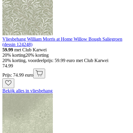
Vliesbehang William Morris at Home Willow Bough Saliegroen
(dessin 124248)
59.99
met Club Karwei
20% korting
20% korting
20% korting, voordeelprijs: 59.99 euro met Club Karwei
74
.
99
Prijs: 74.99 euro
Bekijk alles in vliesbehang