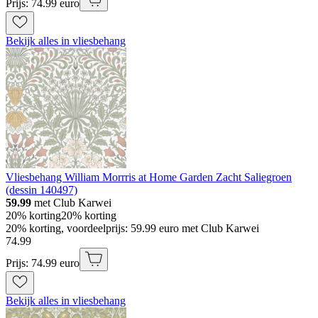
Prijs: 74.99 euro
Bekijk alles in vliesbehang
Vliesbehang William Morrris at Home Garden Zacht Saliegroen
(dessin 140497)
59.99
met Club Karwei
20% korting
20% korting
20% korting, voordeelprijs: 59.99 euro met Club Karwei
74
.
99
Prijs: 74.99 euro
Bekijk alles in vliesbehang