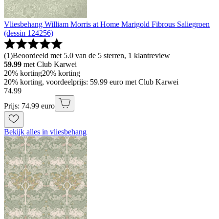
Vliesbehang William Morris at Home Marigold Fibrous Saliegroen
(dessin 124256)
(
1
)
Beoordeeld met 5.0 van de 5 sterren, 1 klantreview
59.99
met Club Karwei
20% korting
20% korting
20% korting, voordeelprijs: 59.99 euro met Club Karwei
74
.
99
Prijs: 74.99 euro
Bekijk alles in vliesbehang