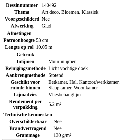
Dessinnummer
140492
Thema
Art deco
,
Bloemen
,
Klassiek
Voorgeschilderd
Nee
Afwerking
Glad
Afmetingen
Patroonhoogte
53 cm
Lengte op rol
10.05 m
Gebruik
Inlijmen
Muur inlijmen
Reinigingsmethode
Licht vochtige doek
Aanbrengmethode
Stotend
Geschikt voor
Eetkamer
,
Hal
,
Kantoor/werkkamer
,
ruimte binnen
Slaapkamer
,
Woonkamer
Lijmadvies
Vliesbehanglijm
Rendement per
5.2 m²
verpakking
Technische kenmerken
Overschilderbaar
Nee
Brandvertragend
Nee
Grammage
130 g/m²