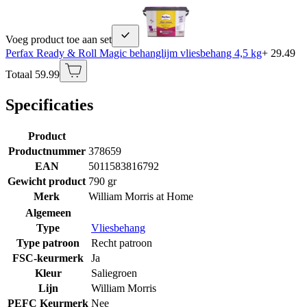
Voeg product toe aan set
Perfax Ready & Roll Magic behanglijm vliesbehang 4,5 kg
+ 29.49
Totaal 59.99
Specificaties
Product
Productnummer
378659
EAN
5011583816792
Gewicht product
790 gr
Merk
William Morris at Home
Algemeen
Type
Vliesbehang
Type patroon
Recht patroon
FSC-keurmerk
Ja
Kleur
Saliegroen
Lijn
William Morris
PEFC Keurmerk
Nee