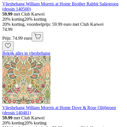
Vliesbehang William Morrris at Home Brother Rabbit Saliegroen
(dessin 140500)
59.99
met Club Karwei
20% korting
20% korting
20% korting, voordeelprijs: 59.99 euro met Club Karwei
74
.
99
Prijs: 74.99 euro
Bekijk alles in vliesbehang
Vliesbehang William Morrris at Home Dove & Rose Olijfgroen
(dessin 140481)
59.99
met Club Karwei
20% korting
20% korting