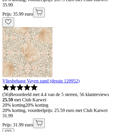
35
.
99
Prijs: 35.99 euro
Vliesbehang Vayen zand (dessin 120952)
(
56
)
Beoordeeld met 4.4 van de 5 sterren, 56 klantreviews
25.59
met Club Karwei
20% korting
20% korting
20% korting, voordeelprijs: 25.59 euro met Club Karwei
31
.
99
Prijs: 31.99 euro