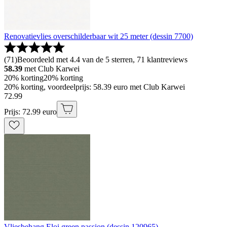
Renovatievlies overschilderbaar wit 25 meter (dessin 7700)
(
71
)
Beoordeeld met 4.4 van de 5 sterren, 71 klantreviews
58.39
met Club Karwei
20% korting
20% korting
20% korting, voordeelprijs: 58.39 euro met Club Karwei
72
.
99
Prijs: 72.99 euro
Vliesbehang Eloi green passion (dessin 120965)