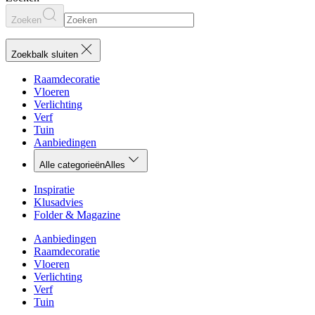
Zoeken
Zoekbalk sluiten
Raamdecoratie
Vloeren
Verlichting
Verf
Tuin
Aanbiedingen
Alle categorieën
Alles
Inspiratie
Klusadvies
Folder & Magazine
Aanbiedingen
Raamdecoratie
Vloeren
Verlichting
Verf
Tuin