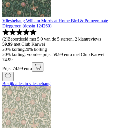
Vliesbehang William Morris at Home Bird & Pomegranate
Diepgroen (dessin 124260)
(
2
)
Beoordeeld met 5.0 van de 5 sterren, 2 klantreviews
59.99
met Club Karwei
20% korting
20% korting
20% korting, voordeelprijs: 59.99 euro met Club Karwei
74
.
99
Prijs: 74.99 euro
Bekijk alles in vliesbehang