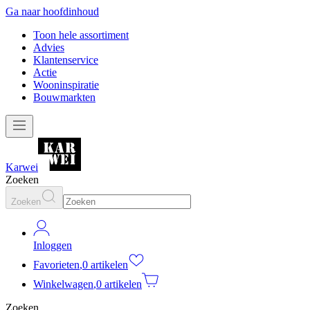
Ga naar hoofdinhoud
Toon hele assortiment
Advies
Klantenservice
Actie
Wooninspiratie
Bouwmarkten
Karwei
Zoeken
Zoeken
Inloggen
Favorieten
,
0 artikelen
Winkelwagen
,
0 artikelen
Zoeken