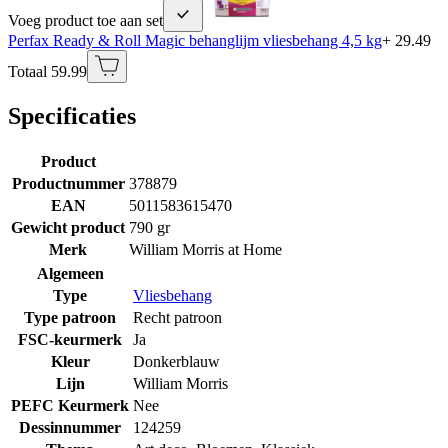
Voeg product toe aan set
Perfax Ready & Roll Magic behanglijm vliesbehang 4,5 kg
+ 29.49
Totaal 59.99
Specificaties
Product
Productnummer
378879
EAN
5011583615470
Gewicht product
790 gr
Merk
William Morris at Home
Algemeen
Type
Vliesbehang
Type patroon
Recht patroon
FSC-keurmerk
Ja
Kleur
Donkerblauw
Lijn
William Morris
PEFC Keurmerk
Nee
Dessinnummer
124259