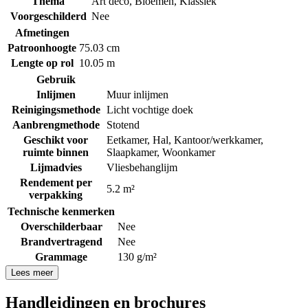
Thema
Art deco
,
Bloemen
,
Klassiek
Voorgeschilderd
Nee
Afmetingen
Patroonhoogte
75.03 cm
Lengte op rol
10.05 m
Gebruik
Inlijmen
Muur inlijmen
Reinigingsmethode
Licht vochtige doek
Aanbrengmethode
Stotend
Geschikt voor
Eetkamer
,
Hal
,
Kantoor/werkkamer
,
ruimte binnen
Slaapkamer
,
Woonkamer
Lijmadvies
Vliesbehanglijm
Rendement per
5.2 m²
verpakking
Technische kenmerken
Overschilderbaar
Nee
Brandvertragend
Nee
Grammage
130 g/m²
Lees meer
Handleidingen en brochures