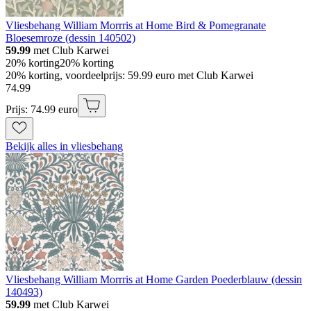
Vliesbehang William Morrris at Home Bird & Pomegranate
Bloesemroze (dessin 140502)
59.99
met Club Karwei
20% korting
20% korting
20% korting, voordeelprijs: 59.99 euro met Club Karwei
74
.
99
Prijs: 74.99 euro
Bekijk alles in vliesbehang
Vliesbehang William Morrris at Home Garden Poederblauw (dessin
140493)
59.99
met Club Karwei