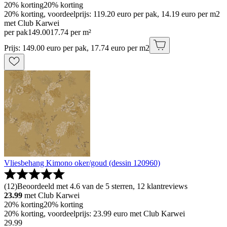
20% korting
20% korting
20% korting, voordeelprijs: 119.20 euro per pak, 14.19 euro per m2
met Club Karwei
per pak
149
.
00
17.74 per m²
Prijs: 149.00 euro per pak, 17.74 euro per m2
Vliesbehang Kimono oker/goud (dessin 120960)
(
12
)
Beoordeeld met 4.6 van de 5 sterren, 12 klantreviews
23.99
met Club Karwei
20% korting
20% korting
20% korting, voordeelprijs: 23.99 euro met Club Karwei
29
.
99