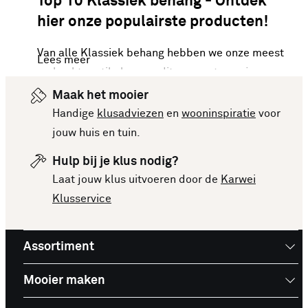
Top 10 Klassiek behang - Ontdek
hier onze populairste producten!
Van alle Klassiek behang hebben we onze meest
Lees meer
verkochte artikelen van dit moment voor je op een
rijtje gezet. Vergelijk makkelijk de specificaties
Maak het mooier
en prijzen om een goede keuze te kunnen maken.
Handige
klusadviezen
en
wooninspiratie
voor
Deze lijst is altijd up-to-date, zodat je meteen op
jouw huis en tuin.
de hoogte bent van de nieuwste en beste
Hulp bij je klus nodig?
producten. Bekijk de top 10 Klassiek behang en
Laat jouw klus uitvoeren door de
Karwei
laat je inspireren voor je volgende aankoop!
Klusservice
Assortiment
Mooier maken