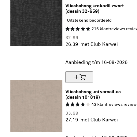
Vliesbehang krokodil zwart  
(dessin 32-659)
Uitstekend beoordeeld
216
klantreviews
revie
32.
99
26.
39
met Club Karwei
20% korting
Aanbieding t/m 16-08-2026
Vliesbehang uni versailles 
(dessin 101819)
43
klantreviews
review
33.
99
27.
19
met Club Karwei
20% korting