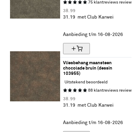
75
klantreviews
review
38.
99
31.
19
met Club Karwei
20% korting
Aanbieding t/m 16-08-2026
Vliesbehang maansteen 
chocolade bruin (dessin 
103955)
Uitstekend beoordeeld
88
klantreviews
review
38.
99
31.
19
met Club Karwei
20% korting
Aanbieding t/m 16-08-2026