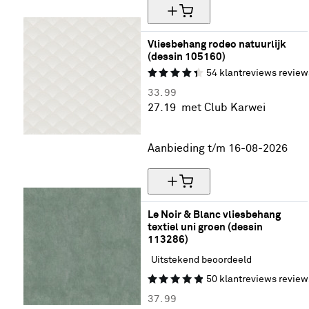
Vliesbehang rodeo natuurlijk 
(dessin 105160)
54
klantreviews
review
33.
99
27.
19
met Club Karwei
20% korting
Aanbieding t/m 16-08-2026
Le Noir & Blanc vliesbehang 
textiel uni groen (dessin 
113286)
Uitstekend beoordeeld
50
klantreviews
review
37.
99