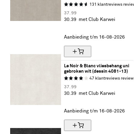
131
klantreviews
revie
37.
99
30.
39
met Club Karwei
20% korting
Aanbieding t/m 16-08-2026
Le Noir & Blanc vliesbehang uni 
gebroken wit (dessin 4081-13)
47
klantreviews
review
37.
99
30.
39
met Club Karwei
20% korting
Aanbieding t/m 16-08-2026