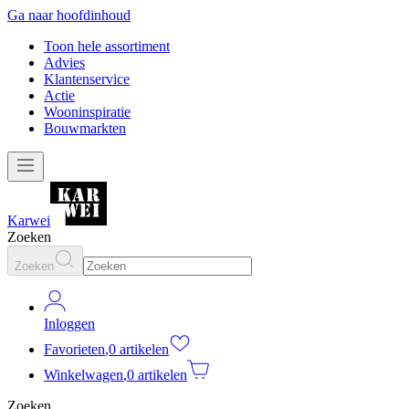
Ga naar hoofdinhoud
Toon hele assortiment
Advies
Klantenservice
Actie
Wooninspiratie
Bouwmarkten
Karwei
Zoeken
Zoeken
Inloggen
Favorieten
,
0 artikelen
Winkelwagen
,
0 artikelen
Zoeken