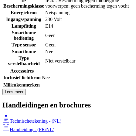
IP
IP20 - Bescherming tegen middelgrote
Beschermingsklasse
voorwerpen; geen bescherming tegen vocht
Energiebron
Netspanning
Ingangsspanning
230 Volt
Lampfitting
E14
Smarthome
Geen
bediening
Type sensor
Geen
Smarthome
Nee
Type
Niet verstelbaar
verstelbaarheid
Accessoires
Inclusief lichtbron
Nee
Milieukenmerken
Lees meer
Handleidingen en brochures
Technischetekening
- (
NL
)
Handleiding
- (
FR/NL
)