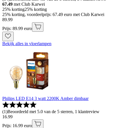
67.49
met Club Karwei
25% korting
25% korting
25% korting, voordeelprijs: 67.49 euro met Club Karwei
89
.
99
Prijs: 89.99 euro
Bekijk alles in vloerlampen
Philips LED E14 3 watt 2200K Amber dimbaar
(
1
)
Beoordeeld met 5.0 van de 5 sterren, 1 klantreview
16
.
99
Prijs: 16.99 euro