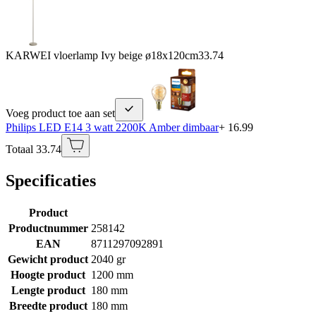
KARWEI vloerlamp Ivy beige ø18x120cm
33.74
Voeg product toe aan set
Philips LED E14 3 watt 2200K Amber dimbaar
+ 16.99
Totaal 33.74
Specificaties
Product
Productnummer
258142
EAN
8711297092891
Gewicht product
2040 gr
Hoogte product
1200 mm
Lengte product
180 mm
Breedte product
180 mm