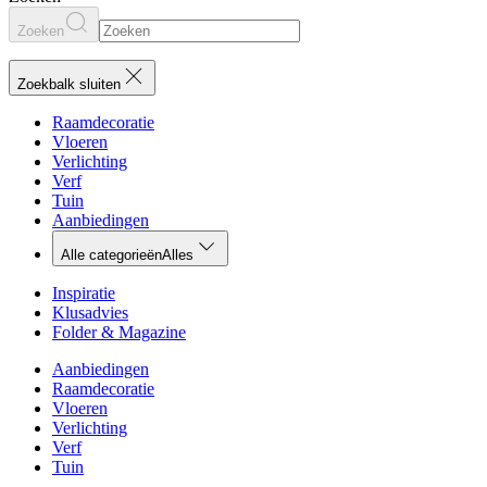
Zoeken
Zoekbalk sluiten
Raamdecoratie
Vloeren
Verlichting
Verf
Tuin
Aanbiedingen
Alle categorieën
Alles
Inspiratie
Klusadvies
Folder & Magazine
Aanbiedingen
Raamdecoratie
Vloeren
Verlichting
Verf
Tuin