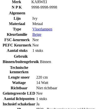
Merk
KARWEI
N P K
9998-9998-9998
Algemeen
Lijn
Ivy
Materiaal
Metaal
Type
Vloerlampen
Kleurfamilie
Beige
FSC-keurmerk
Nee
PEFC Keurmerk
Nee
Aantal stuks
1 stuks
Gebruik
Binnen/buitengebruik
Binnen
Technische
kenmerken
Lengte snoer
220 cm
Wattage
14 Watt
Richtbaar
Niet richtbaar
Geïntegreerde LED
Nee
Aantal lichtpunten
1 stuks
Inclusief schakelaar
Ja