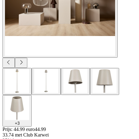
+
3
Prijs: 44.99 euro
44
.
99
33.74
met Club Karwei