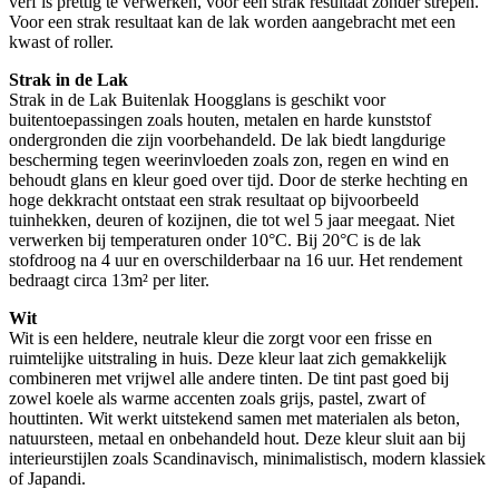
verf is prettig te verwerken, voor een strak resultaat zonder strepen.
Voor een strak resultaat kan de lak worden aangebracht met een
kwast of roller.
Strak in de Lak
Strak in de Lak Buitenlak Hoogglans is geschikt voor
buitentoepassingen zoals houten, metalen en harde kunststof
ondergronden die zijn voorbehandeld. De lak biedt langdurige
bescherming tegen weerinvloeden zoals zon, regen en wind en
behoudt glans en kleur goed over tijd. Door de sterke hechting en
hoge dekkracht ontstaat een strak resultaat op bijvoorbeeld
tuinhekken, deuren of kozijnen, die tot wel 5 jaar meegaat. Niet
verwerken bij temperaturen onder 10°C. Bij 20°C is de lak
stofdroog na 4 uur en overschilderbaar na 16 uur. Het rendement
bedraagt circa 13m² per liter.
Wit
Wit is een heldere, neutrale kleur die zorgt voor een frisse en
ruimtelijke uitstraling in huis. Deze kleur laat zich gemakkelijk
combineren met vrijwel alle andere tinten. De tint past goed bij
zowel koele als warme accenten zoals grijs, pastel, zwart of
houttinten. Wit werkt uitstekend samen met materialen als beton,
natuursteen, metaal en onbehandeld hout. Deze kleur sluit aan bij
interieurstijlen zoals Scandinavisch, minimalistisch, modern klassiek
of Japandi.