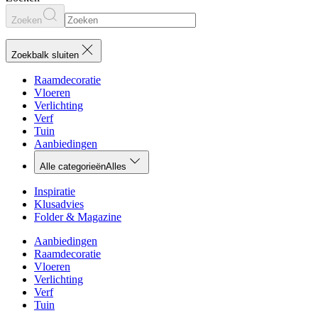
Zoeken
Zoekbalk sluiten
Raamdecoratie
Vloeren
Verlichting
Verf
Tuin
Aanbiedingen
Alle categorieën
Alles
Inspiratie
Klusadvies
Folder & Magazine
Aanbiedingen
Raamdecoratie
Vloeren
Verlichting
Verf
Tuin