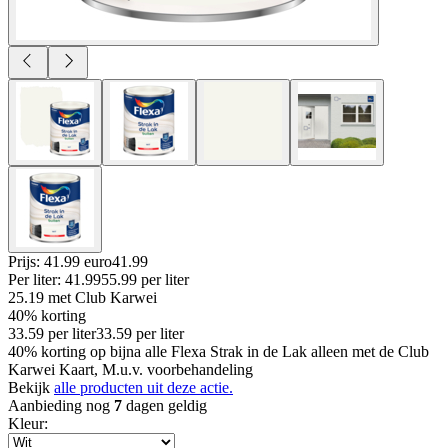
Prijs: 41.99 euro
41
.
99
Per
liter
:
41.99
55.99
per
liter
25.19
met Club Karwei
40% korting
33.59
per
liter
33.59
per
liter
40% korting op bijna alle Flexa Strak in de Lak alleen met de Club
Karwei Kaart, M.u.v. voorbehandeling
Bekijk
alle producten uit deze actie.
Aanbieding nog
7
dagen geldig
Kleur
: