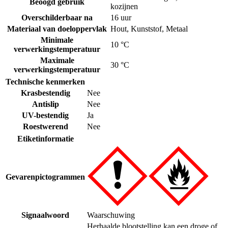
Beoogd gebruik
kozijnen
Overschilderbaar na
16 uur
Materiaal van doeloppervlak
Hout
,
Kunststof
,
Metaal
Minimale
10 °C
verwerkingstemperatuur
Maximale
30 °C
verwerkingstemperatuur
Technische kenmerken
Krasbestendig
Nee
Antislip
Nee
UV-bestendig
Ja
Roestwerend
Nee
Etiketinformatie
Gevarenpictogrammen
Signaalwoord
Waarschuwing
Herhaalde blootstelling kan een droge of