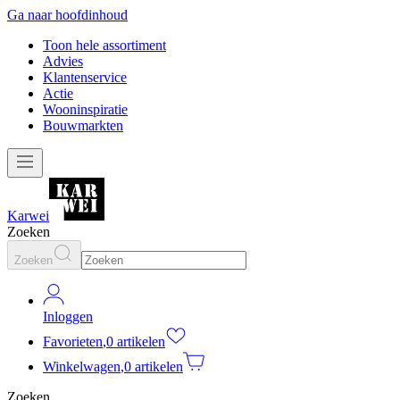
Ga naar hoofdinhoud
Toon hele assortiment
Advies
Klantenservice
Actie
Wooninspiratie
Bouwmarkten
Karwei
Zoeken
Zoeken
Inloggen
Favorieten
,
0 artikelen
Winkelwagen
,
0 artikelen
Zoeken