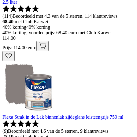
2,5 liter
(
114
)
Beoordeeld met 4.3 van de 5 sterren, 114 klantreviews
68.40
met Club Karwei
40% korting
40% korting
40% korting, voordeelprijs: 68.40 euro met Club Karwei
114
.
00
Prijs: 114.00 euro
Flexa Strak in de Lak binnenlak zijdeglans leisteengrijs 750 ml
(
9
)
Beoordeeld met 4.6 van de 5 sterren, 9 klantreviews
25.19
met Club Karwei