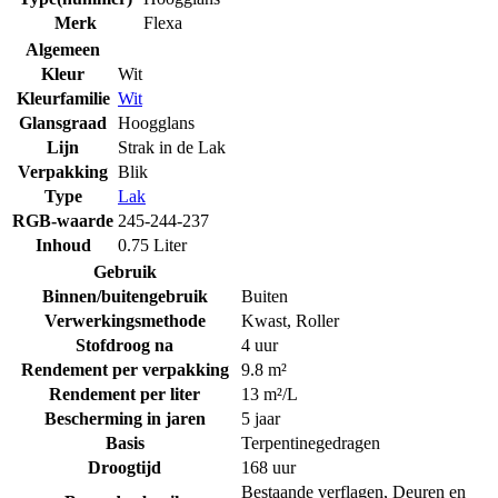
Merk
Flexa
Algemeen
Kleur
Wit
Kleurfamilie
Wit
Glansgraad
Hoogglans
Lijn
Strak in de Lak
Verpakking
Blik
Type
Lak
RGB-waarde
245-244-237
Inhoud
0.75 Liter
Gebruik
Binnen/buitengebruik
Buiten
Verwerkingsmethode
Kwast
,
Roller
Stofdroog na
4 uur
Rendement per verpakking
9.8 m²
Rendement per liter
13 m²/L
Bescherming in jaren
5 jaar
Basis
Terpentinegedragen
Droogtijd
168 uur
Bestaande verflagen
,
Deuren en