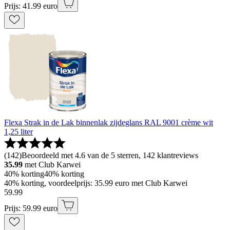
Prijs: 41.99 euro
Flexa Strak in de Lak binnenlak zijdeglans RAL 9001 crème wit
1,25 liter
(
142
)
Beoordeeld met 4.6 van de 5 sterren, 142 klantreviews
35.99
met Club Karwei
40% korting
40% korting
40% korting, voordeelprijs: 35.99 euro met Club Karwei
59
.
99
Prijs: 59.99 euro