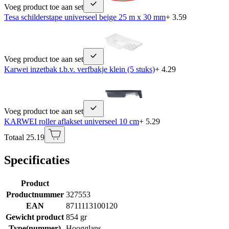
Voeg product toe aan set
Tesa schilderstape universeel beige 25 m x 30 mm
+ 3.59
Voeg product toe aan set
Karwei inzetbak t.b.v. verfbakje klein (5 stuks)
+ 4.29
Voeg product toe aan set
KARWEI roller aflakset universeel 10 cm
+ 5.29
Totaal 25.19
Specificaties
Product
Productnummer
327553
EAN
8711113100120
Gewicht product
854 gr
Type(nummer)
Hoogglans