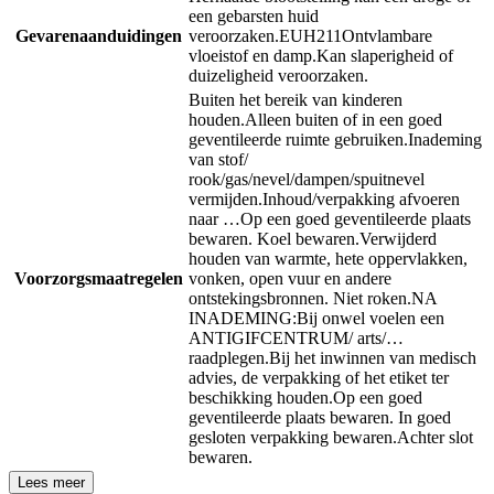
een gebarsten huid
Gevarenaanduidingen
veroorzaken.
EUH211
Ontvlambare
vloeistof en damp.
Kan slaperigheid of
duizeligheid veroorzaken.
Buiten het bereik van kinderen
houden.
Alleen buiten of in een goed
geventileerde ruimte gebruiken.
Inademing
van stof/
rook/gas/nevel/dampen/spuitnevel
vermijden.
Inhoud/verpakking afvoeren
naar …
Op een goed geventileerde plaats
bewaren. Koel bewaren.
Verwijderd
houden van warmte, hete oppervlakken,
Voorzorgsmaatregelen
vonken, open vuur en andere
ontstekingsbronnen. Niet roken.
NA
INADEMING:
Bij onwel voelen een
ANTIGIFCENTRUM/ arts/…
raadplegen.
Bij het inwinnen van medisch
advies, de verpakking of het etiket ter
beschikking houden.
Op een goed
geventileerde plaats bewaren. In goed
gesloten verpakking bewaren.
Achter slot
bewaren.
Lees meer