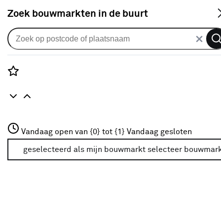
S
Zoek bouwmarkten in de buurt
Buitenlak
Je gekozen filters:
wis filters
Rozenstraat 3
Vandaag open van {0} tot {1}
Vandaag gesloten
Type
Lak
3772JH Amersfoort
+31 01234567
geselecteerd als mijn bouwmarkt
selecteer bouwmar
Meer over deze bouwmarkt
Kleurfamilie
Blauw
(16)
Grijs
(22)