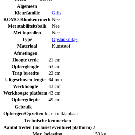
Algemeen
Kleurfamilie
Grijs
KOMO-Klimkeurmerk
Nee
Met stabiliteitsbalk
Nee
Met toprollen
Nee
Type
Opstapkrukje
Materiaal
Kunststof
Afmetingen
Hoogte trede
21 cm
Opberglengte
63 cm
Trap breedte
23 cm
Uitgeschoven lengte
64 mm
Werkhoogte
43 cm
Werkhoogte platform
43 cm
Opbergdiepte
49 cm
Gebruik
Opbergen/Opzetten
In- en uitklapbaar
Technische kenmerken
Aantal treden (inclusief eventueel platform)
2
Max. belasting
150 kg