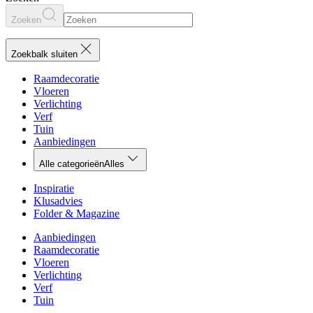
Zoeken
Zoekbalk sluiten
Raamdecoratie
Vloeren
Verlichting
Verf
Tuin
Aanbiedingen
Alle categorieën
Alles
Inspiratie
Klusadvies
Folder & Magazine
Aanbiedingen
Raamdecoratie
Vloeren
Verlichting
Verf
Tuin