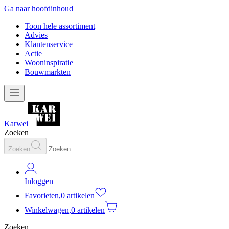
Ga naar hoofdinhoud
Toon hele assortiment
Advies
Klantenservice
Actie
Wooninspiratie
Bouwmarkten
Karwei
Zoeken
Zoeken
Inloggen
Favorieten
,
0 artikelen
Winkelwagen
,
0 artikelen
Zoeken