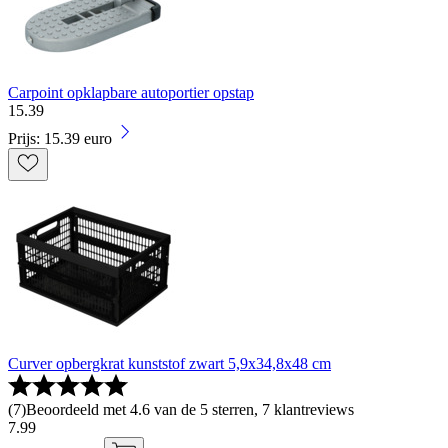
Carpoint opklapbare autoportier opstap
15
.
39
Prijs: 15.39 euro
Curver opbergkrat kunststof zwart 5,9x34,8x48 cm
(
7
)
Beoordeeld met 4.6 van de 5 sterren, 7 klantreviews
7
.
99