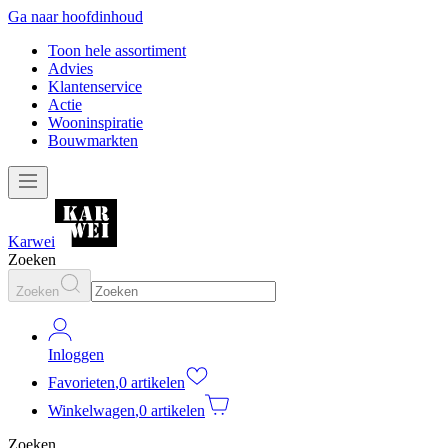
Ga naar hoofdinhoud
Toon hele assortiment
Advies
Klantenservice
Actie
Wooninspiratie
Bouwmarkten
Karwei
Zoeken
Zoeken
Inloggen
Favorieten
,
0 artikelen
Winkelwagen
,
0 artikelen
Zoeken