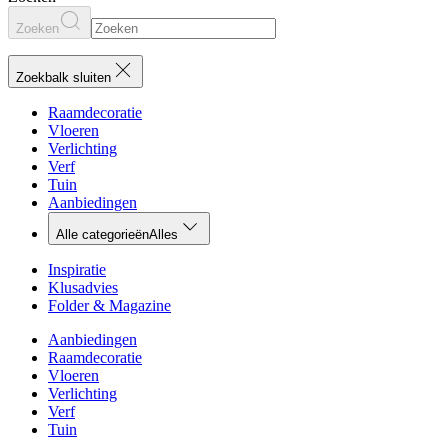
Zoeken
Zoekbalk sluiten
Raamdecoratie
Vloeren
Verlichting
Verf
Tuin
Aanbiedingen
Alle categorieën
Alles
Inspiratie
Klusadvies
Folder & Magazine
Aanbiedingen
Raamdecoratie
Vloeren
Verlichting
Verf
Tuin