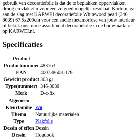
gebruik van decoratiefolie is dat de te beplakken oppervlakken
droog en vlak zijn voor een zo goed mogelijk resultaat. Kortom, ga
aan de slag met KARWEI decoratiefolie Whitewood pearl (346-
8039) 67,5x200cm voor een snelle metamorfose van jouw interieur
of bekijk ons ruime assortiment decoratiefolie in de bouwmarkt of
op KARWEI.nl.
Specificaties
Product
Productnummer
483563
EAN
4007386081179
Gewicht product
363 gr
Type(nummer)
346-8039
Merk
D-c-fix
Algemeen
Kleurfamilie
Wit
Thema
Natuurlijke materialen
Type
Plakfolie
Dessin of effen
Dessin
Dessin
Houtlook