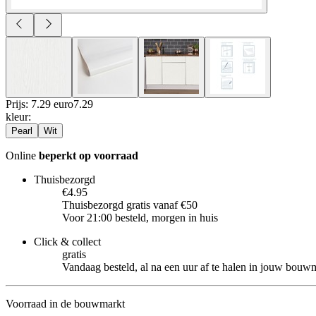
Prijs: 7.29 euro
7
.
29
kleur
:
Pearl
Wit
Online
beperkt op voorraad
Thuisbezorgd
€4.95
Thuisbezorgd gratis vanaf €50
Voor 21:00 besteld, morgen in huis
Click & collect
gratis
Vandaag besteld, al na een uur af te halen in jouw bouw
Voorraad in de bouwmarkt