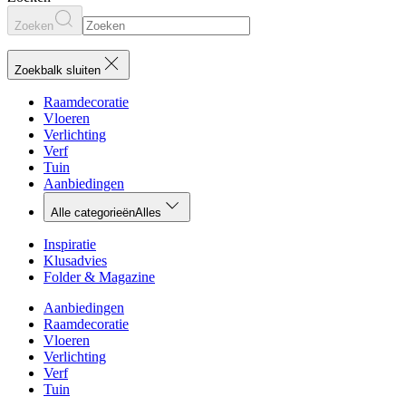
Zoeken
Zoekbalk sluiten
Raamdecoratie
Vloeren
Verlichting
Verf
Tuin
Aanbiedingen
Alle categorieën
Alles
Inspiratie
Klusadvies
Folder & Magazine
Aanbiedingen
Raamdecoratie
Vloeren
Verlichting
Verf
Tuin