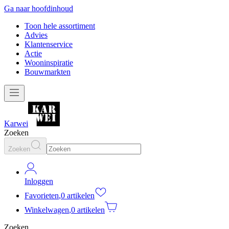
Ga naar hoofdinhoud
Toon hele assortiment
Advies
Klantenservice
Actie
Wooninspiratie
Bouwmarkten
Karwei
Zoeken
Zoeken
Inloggen
Favorieten
,
0 artikelen
Winkelwagen
,
0 artikelen
Zoeken