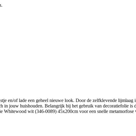
n.
je en/of lade een geheel nieuwe look. Door de zelfklevende lijmlaag i
uch in jouw huishouden. Belangrijk bij het gebruik van decoratiefolie i
e Whitewood wit (346-0089) 45x200cm voor een snelle metamorfose van 