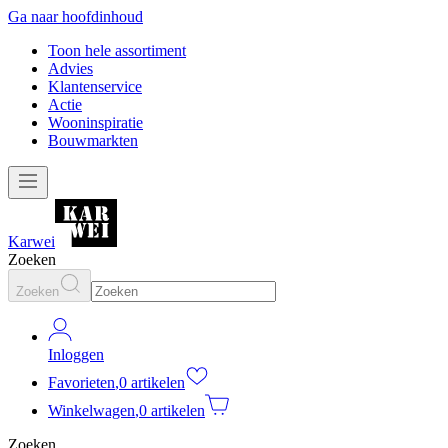
Ga naar hoofdinhoud
Toon hele assortiment
Advies
Klantenservice
Actie
Wooninspiratie
Bouwmarkten
Karwei
Zoeken
Zoeken
Inloggen
Favorieten
,
0 artikelen
Winkelwagen
,
0 artikelen
Zoeken