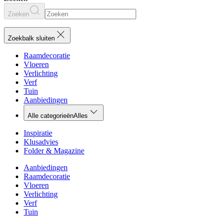
Zoeken
Zoekbalk sluiten
Raamdecoratie
Vloeren
Verlichting
Verf
Tuin
Aanbiedingen
Alle categorieën
Alles
Inspiratie
Klusadvies
Folder & Magazine
Aanbiedingen
Raamdecoratie
Vloeren
Verlichting
Verf
Tuin