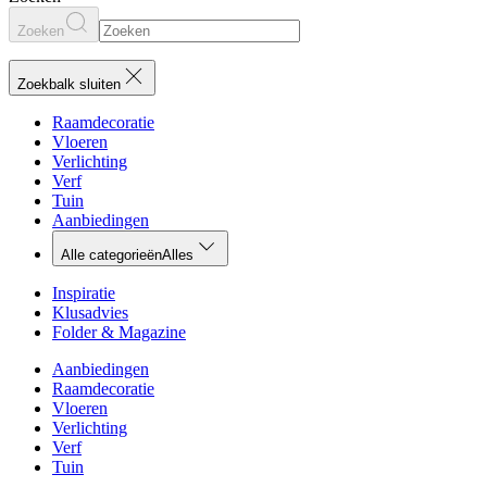
Zoeken
Zoekbalk sluiten
Raamdecoratie
Vloeren
Verlichting
Verf
Tuin
Aanbiedingen
Alle categorieën
Alles
Inspiratie
Klusadvies
Folder & Magazine
Aanbiedingen
Raamdecoratie
Vloeren
Verlichting
Verf
Tuin