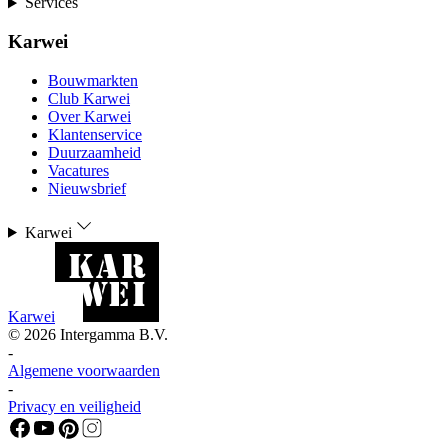
Services
Karwei
Bouwmarkten
Club Karwei
Over Karwei
Klantenservice
Duurzaamheid
Vacatures
Nieuwsbrief
Karwei
Karwei
©
2026
Intergamma B.V.
-
Algemene voorwaarden
-
Privacy en veiligheid