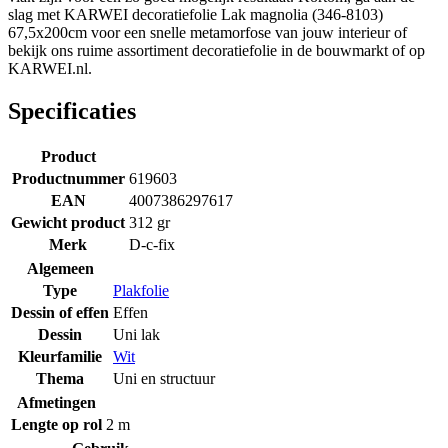
slag met KARWEI decoratiefolie Lak magnolia (346-8103)
67,5x200cm voor een snelle metamorfose van jouw interieur of
bekijk ons ruime assortiment decoratiefolie in de bouwmarkt of op
KARWEI.nl.
Specificaties
Product
Productnummer
619603
EAN
4007386297617
Gewicht product
312 gr
Merk
D-c-fix
Algemeen
Type
Plakfolie
Dessin of effen
Effen
Dessin
Uni lak
Kleurfamilie
Wit
Thema
Uni en structuur
Afmetingen
Lengte op rol
2 m