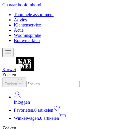
Ga naar hoofdinhoud
Toon hele assortiment
Advies
Klantenservice
Actie
Wooninspiratie
Bouwmarkten
Karwei
Zoeken
Zoeken
Inloggen
Favorieten
,
0 artikelen
Winkelwagen
,
0 artikelen
Zoeken