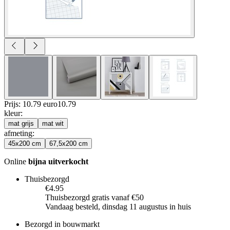
Prijs: 10.79 euro
10
.
79
kleur
:
mat grijs
mat wit
afmeting
:
45x200 cm
67,5x200 cm
Online
bijna uitverkocht
Thuisbezorgd
€4.95
Thuisbezorgd gratis vanaf €50
Vandaag besteld, dinsdag 11 augustus in huis
Bezorgd in bouwmarkt