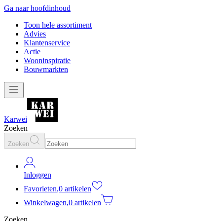
Ga naar hoofdinhoud
Toon hele assortiment
Advies
Klantenservice
Actie
Wooninspiratie
Bouwmarkten
Karwei
Zoeken
Zoeken
Inloggen
Favorieten
,
0 artikelen
Winkelwagen
,
0 artikelen
Zoeken