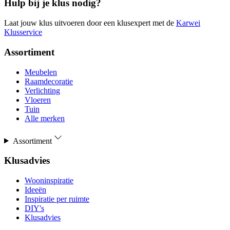
Hulp bij je klus nodig?
Laat jouw klus uitvoeren door een klusexpert met de
Karwei
Klusservice
Assortiment
Meubelen
Raamdecoratie
Verlichting
Vloeren
Tuin
Alle merken
Assortiment
Klusadvies
Wooninspiratie
Ideeën
Inspiratie per ruimte
DIY's
Klusadvies