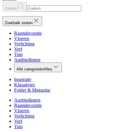
Zoeken
Zoekbalk sluiten
Raamdecoratie
Vloeren
Verlichting
Verf
Tuin
Aanbiedingen
Alle categorieën
Alles
Inspiratie
Klusadvies
Folder & Magazine
Aanbiedingen
Raamdecoratie
Vloeren
Verlichting
Verf
Tuin