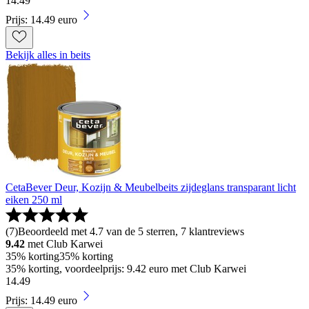
14
.
49
Prijs: 14.49 euro
Bekijk alles in beits
CetaBever Deur, Kozijn & Meubelbeits zijdeglans transparant licht
eiken 250 ml
(
7
)
Beoordeeld met 4.7 van de 5 sterren, 7 klantreviews
9.42
met Club Karwei
35% korting
35% korting
35% korting, voordeelprijs: 9.42 euro met Club Karwei
14
.
49
Prijs: 14.49 euro