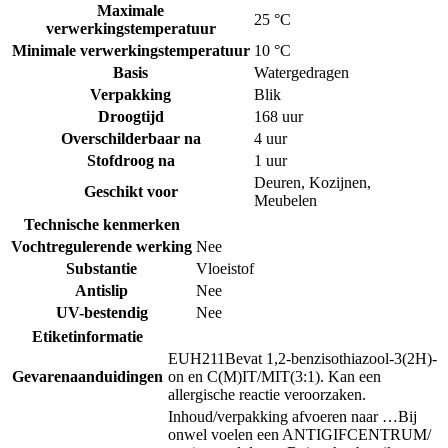
Maximale
25 °C
verwerkingstemperatuur
Minimale verwerkingstemperatuur
10 °C
Basis
Watergedragen
Verpakking
Blik
Droogtijd
168 uur
Overschilderbaar na
4 uur
Stofdroog na
1 uur
Deuren
,
Kozijnen
,
Geschikt voor
Meubelen
Technische kenmerken
Vochtregulerende werking
Nee
Substantie
Vloeistof
Antislip
Nee
UV-bestendig
Nee
Etiketinformatie
EUH211
Bevat 1,2-benzisothiazool-3(2H)-
Gevarenaanduidingen
on en C(M)IT/MIT(3:1). Kan een
allergische reactie veroorzaken.
Inhoud/verpakking afvoeren naar …
Bij
onwel voelen een ANTIGIFCENTRUM/