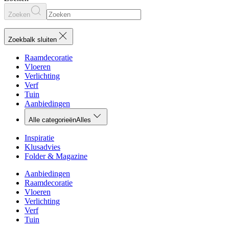
Zoeken
Zoekbalk sluiten
Raamdecoratie
Vloeren
Verlichting
Verf
Tuin
Aanbiedingen
Alle categorieën
Alles
Inspiratie
Klusadvies
Folder & Magazine
Aanbiedingen
Raamdecoratie
Vloeren
Verlichting
Verf
Tuin