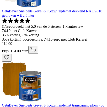
CetaBever Snelbeits Gevel & Kozijn zijdemat dekkend RAL 9010
gebroken wit 2,5 liter
(
1
)
Beoordeeld met 5.0 van de 5 sterren, 1 klantreview
74.10
met Club Karwei
35% korting
35% korting
35% korting, voordeelprijs: 74.10 euro met Club Karwei
114
.
00
Prijs: 114.00 euro
CetaBever Snelbeits Gevel & Kozijn zijdemat transparant eiken 750