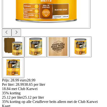
Prijs: 28.99 euro
28
.
99
Per
liter
:
28.99
38.65
per
liter
18.84
met Club Karwei
35% korting
25.12
per
liter
25.12
per
liter
35% korting op alle CetaBever beits alleen met de Club Karwei
Kaart