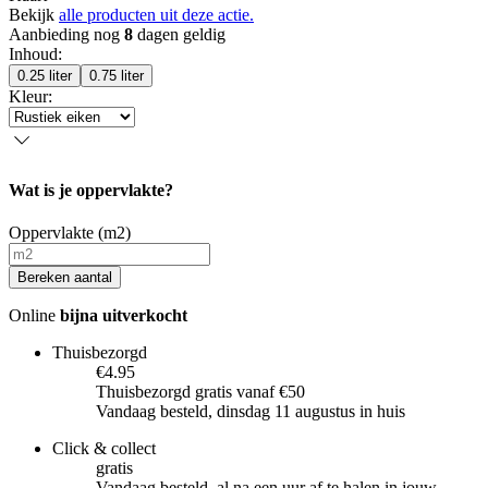
Bekijk
alle producten uit deze actie.
Aanbieding nog
8
dagen geldig
Inhoud
:
0.25 liter
0.75 liter
Kleur
:
Wat is je oppervlakte?
Oppervlakte (m2)
Bereken aantal
Online
bijna uitverkocht
Thuisbezorgd
€4.95
Thuisbezorgd gratis vanaf €50
Vandaag besteld, dinsdag 11 augustus in huis
Click & collect
gratis
Vandaag besteld, al na een uur af te halen in jouw