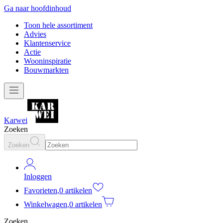
Ga naar hoofdinhoud
Toon hele assortiment
Advies
Klantenservice
Actie
Wooninspiratie
Bouwmarkten
Karwei
Zoeken
Zoeken
Inloggen
Favorieten
,
0 artikelen
Winkelwagen
,
0 artikelen
Zoeken