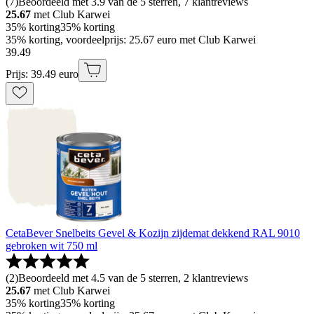
(
7
)
Beoordeeld met 3.9 van de 5 sterren, 7 klantreviews
25.67
met Club Karwei
35% korting
35% korting
35% korting, voordeelprijs: 25.67 euro met Club Karwei
39
.
49
Prijs: 39.49 euro
CetaBever Snelbeits Gevel & Kozijn zijdemat dekkend RAL 9010
gebroken wit 750 ml
(
2
)
Beoordeeld met 4.5 van de 5 sterren, 2 klantreviews
25.67
met Club Karwei
35% korting
35% korting