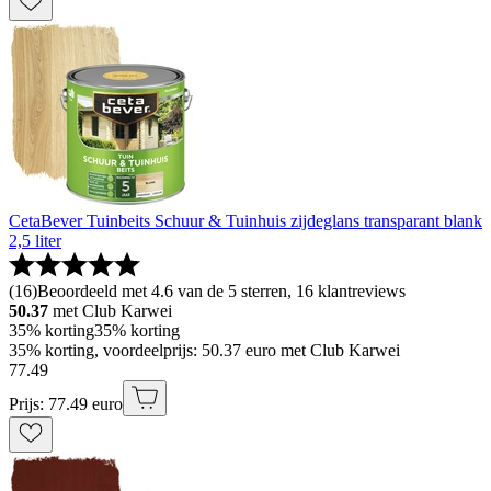
CetaBever Tuinbeits Schuur & Tuinhuis zijdeglans transparant blank
2,5 liter
(
16
)
Beoordeeld met 4.6 van de 5 sterren, 16 klantreviews
50.37
met Club Karwei
35% korting
35% korting
35% korting, voordeelprijs: 50.37 euro met Club Karwei
77
.
49
Prijs: 77.49 euro