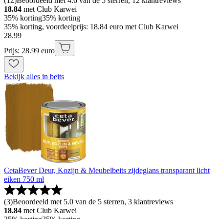
(
12
)
Beoordeeld met 4.6 van de 5 sterren, 12 klantreviews
18.84
met Club Karwei
35% korting
35% korting
35% korting, voordeelprijs: 18.84 euro met Club Karwei
28
.
99
Prijs: 28.99 euro
Bekijk alles in beits
CetaBever Deur, Kozijn & Meubelbeits zijdeglans transparant licht
eiken 750 ml
(
3
)
Beoordeeld met 5.0 van de 5 sterren, 3 klantreviews
18.84
met Club Karwei