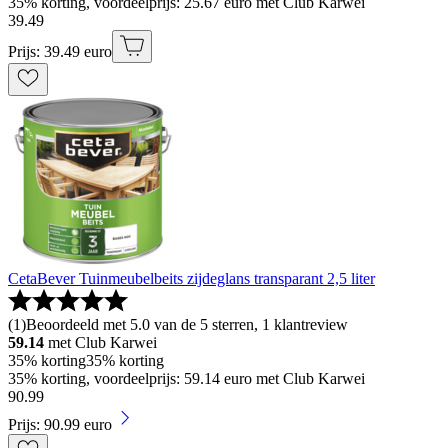
35% korting, voordeelprijs: 25.67 euro met Club Karwei
39
.
49
Prijs: 39.49 euro
CetaBever Tuinmeubelbeits zijdeglans transparant 2,5 liter
(
1
)
Beoordeeld met 5.0 van de 5 sterren, 1 klantreview
59.14
met Club Karwei
35% korting
35% korting
35% korting, voordeelprijs: 59.14 euro met Club Karwei
90
.
99
Prijs: 90.99 euro