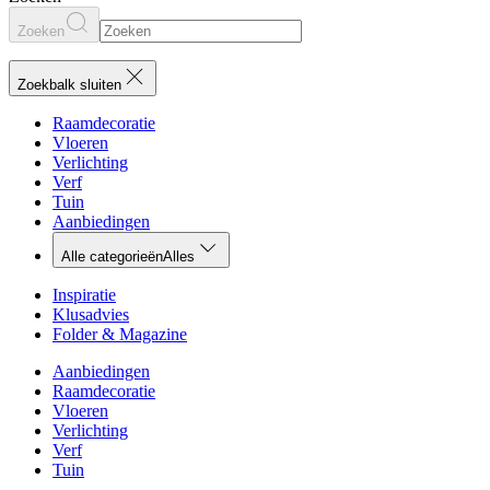
Zoeken
Zoekbalk sluiten
Raamdecoratie
Vloeren
Verlichting
Verf
Tuin
Aanbiedingen
Alle categorieën
Alles
Inspiratie
Klusadvies
Folder & Magazine
Aanbiedingen
Raamdecoratie
Vloeren
Verlichting
Verf
Tuin