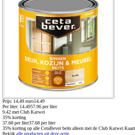
Prijs: 14.49 euro
14
.
49
Per
liter
:
14.49
57.96
per
liter
9.42
met Club Karwei
35% korting
37.68
per
liter
37.68
per
liter
35% korting op alle CetaBever beits alleen met de Club Karwei Kaart
Bekijk
alle producten uit deze actie.