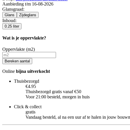
Aanbieding t/m 16-08-2026
Glansgraad
:
Glans
Zijdeglans
Inhoud
:
0.25 liter
Wat is je oppervlakte?
Oppervlakte (m2)
Bereken aantal
Online
bijna uitverkocht
Thuisbezorgd
€4.95
Thuisbezorgd gratis vanaf €50
Voor 21:00 besteld, morgen in huis
Click & collect
gratis
Vandaag besteld, al na een uur af te halen in jouw bouw