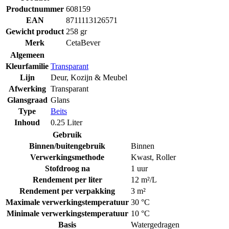
Productnummer
608159
EAN
8711113126571
Gewicht product
258 gr
Merk
CetaBever
Algemeen
Kleurfamilie
Transparant
Lijn
Deur, Kozijn & Meubel
Afwerking
Transparant
Glansgraad
Glans
Type
Beits
Inhoud
0.25 Liter
Gebruik
Binnen/buitengebruik
Binnen
Verwerkingsmethode
Kwast
,
Roller
Stofdroog na
1 uur
Rendement per liter
12 m²/L
Rendement per verpakking
3 m²
Maximale verwerkingstemperatuur
30 °C
Minimale verwerkingstemperatuur
10 °C
Basis
Watergedragen