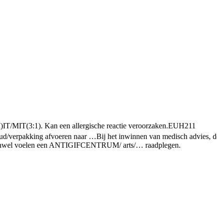
IT/MIT(3:1). Kan een allergische reactie veroorzaken.
EUH211
ud/verpakking afvoeren naar …
Bij het inwinnen van medisch advies, d
onwel voelen een ANTIGIFCENTRUM/ arts/… raadplegen.