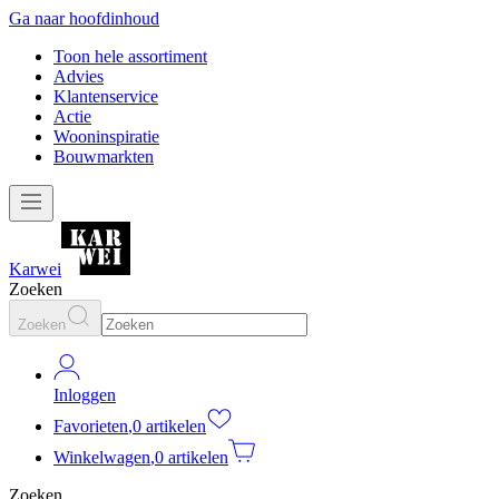
Ga naar hoofdinhoud
Toon hele assortiment
Advies
Klantenservice
Actie
Wooninspiratie
Bouwmarkten
Karwei
Zoeken
Zoeken
Inloggen
Favorieten
,
0 artikelen
Winkelwagen
,
0 artikelen
Zoeken