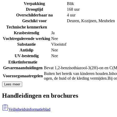
Verpakking
Blik
Droogtijd
168 uur
Overschilderbaar na
4 uur
Geschikt voor
Deuren
,
Kozijnen
,
Meubelen
Technische kenmerken
Krasbestendig
Ja
Vochtregulerende werking
Nee
Substantie
Vloeistof
Antislip
Nee
UV-bestendig
Nee
Etiketinformatie
Gevarenaanduidingen
Bevat 1,2-benzisothiazool-3(2H)-on en C(M)
Buiten het bereik van kinderen houden.
Inho
Voorzorgsmaatregelen
ogen, de huid of de kleding vermijden.
Bij 
Lees meer
Handleidingen en brochures
Veiligheidsinformatieblad