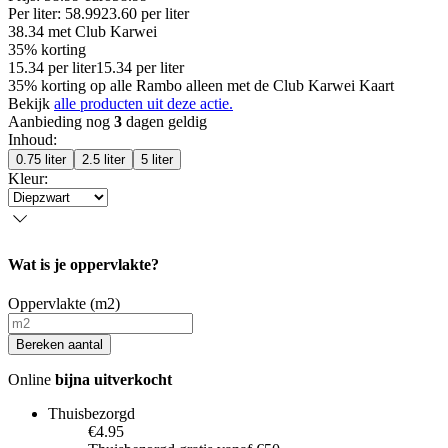
Per
liter
:
58.99
23.60
per
liter
38.34
met Club Karwei
35% korting
15.34
per
liter
15.34
per
liter
35% korting op alle Rambo alleen met de Club Karwei Kaart
Bekijk
alle producten uit deze actie.
Aanbieding nog
3
dagen geldig
Inhoud
:
0.75 liter
2.5 liter
5 liter
Kleur
:
Wat is je oppervlakte?
Oppervlakte (m2)
Bereken aantal
Online
bijna uitverkocht
Thuisbezorgd
€4.95