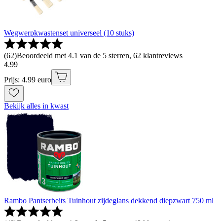
Wegwerpkwastenset universeel (10 stuks)
(
62
)
Beoordeeld met 4.1 van de 5 sterren, 62 klantreviews
4
.
99
Prijs: 4.99 euro
Bekijk alles in kwast
Rambo Pantserbeits Tuinhout zijdeglans dekkend diepzwart 750 ml