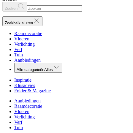
Zoeken
Zoekbalk sluiten
Raamdecoratie
Vloeren
Verlichting
Verf
Tuin
Aanbiedingen
Alle categorieën
Alles
Inspiratie
Klusadvies
Folder & Magazine
Aanbiedingen
Raamdecoratie
Vloeren
Verlichting
Verf
Tuin