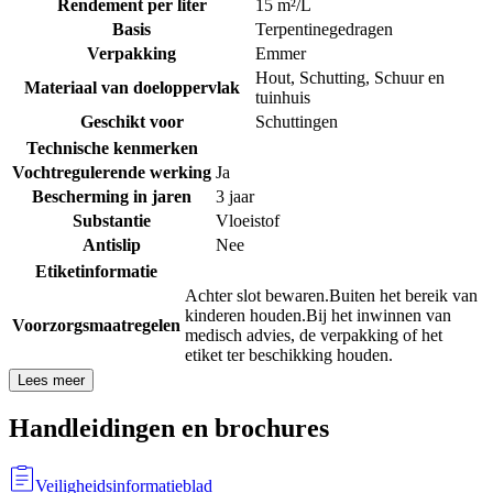
Rendement per liter
15 m²/L
Basis
Terpentinegedragen
Verpakking
Emmer
Hout
,
Schutting
,
Schuur en
Materiaal van doeloppervlak
tuinhuis
Geschikt voor
Schuttingen
Technische kenmerken
Vochtregulerende werking
Ja
Bescherming in jaren
3 jaar
Substantie
Vloeistof
Antislip
Nee
Etiketinformatie
Achter slot bewaren.
Buiten het bereik van
kinderen houden.
Bij het inwinnen van
Voorzorgsmaatregelen
medisch advies, de verpakking of het
etiket ter beschikking houden.
Lees meer
Handleidingen en brochures
Veiligheidsinformatieblad