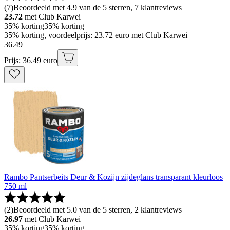
(
7
)
Beoordeeld met 4.9 van de 5 sterren, 7 klantreviews
23.72
met Club Karwei
35% korting
35% korting
35% korting, voordeelprijs: 23.72 euro met Club Karwei
36
.
49
Prijs: 36.49 euro
Rambo Pantserbeits Deur & Kozijn zijdeglans transparant kleurloos
750 ml
(
2
)
Beoordeeld met 5.0 van de 5 sterren, 2 klantreviews
26.97
met Club Karwei
35% korting
35% korting