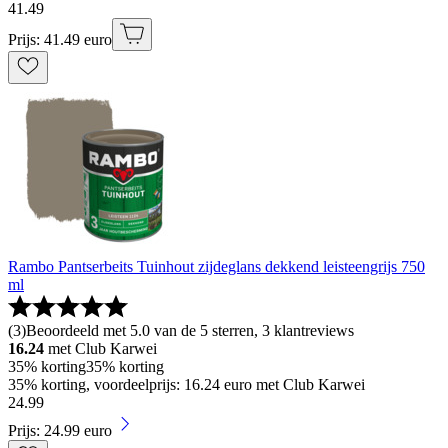
41
.
49
Prijs: 41.49 euro
Rambo Pantserbeits Tuinhout zijdeglans dekkend leisteengrijs 750
ml
(
3
)
Beoordeeld met 5.0 van de 5 sterren, 3 klantreviews
16.24
met Club Karwei
35% korting
35% korting
35% korting, voordeelprijs: 16.24 euro met Club Karwei
24
.
99
Prijs: 24.99 euro