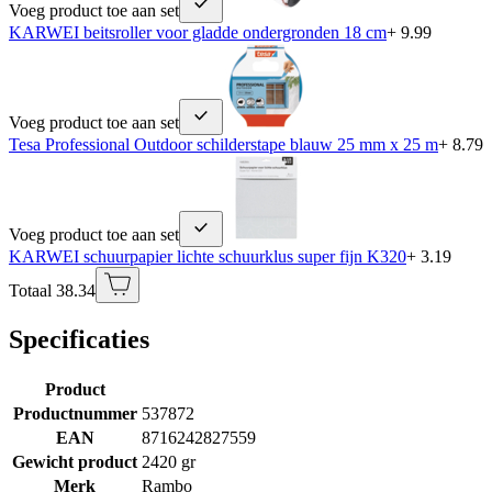
Voeg product toe aan set
KARWEI beitsroller voor gladde ondergronden 18 cm
+ 9.99
Voeg product toe aan set
Tesa Professional Outdoor schilderstape blauw 25 mm x 25 m
+ 8.79
Voeg product toe aan set
KARWEI schuurpapier lichte schuurklus super fijn K320
+ 3.19
Totaal 38.34
Specificaties
Product
Productnummer
537872
EAN
8716242827559
Gewicht product
2420 gr
Merk
Rambo