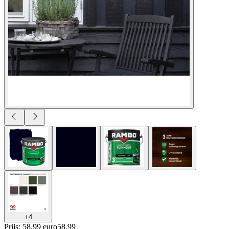
+
4
Prijs: 58.99 euro
58
.
99