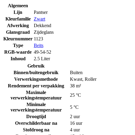
Algemeen
Lijn
Pantser
Kleurfamilie
Zwart
Afwerking
Dekkend
Glansgraad
Zijdeglans
Kleurnummer
1123
Type
Beits
RGB-waarde
49-54-52
Inhoud
2.5 Liter
Gebruik
Binnen/buitengebruik
Buiten
Verwerkingsmethode
Kwast
,
Roller
Rendement per verpakking
38 m²
Maximale
25 °C
verwerkingstemperatuur
Minimale
5 °C
verwerkingstemperatuur
Droogtijd
2 uur
Overschilderbaar na
16 uur
Stofdroog na
4 uur