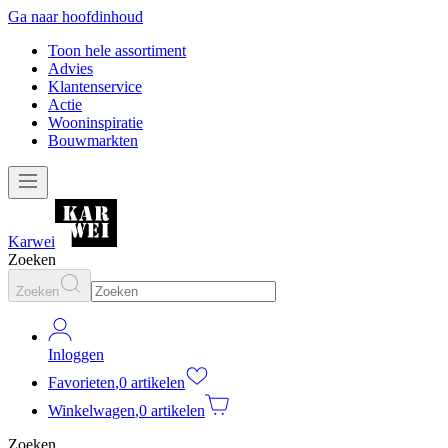
Ga naar hoofdinhoud
Toon hele assortiment
Advies
Klantenservice
Actie
Wooninspiratie
Bouwmarkten
Karwei
Zoeken
Zoeken
Inloggen
Favorieten
,
0 artikelen
Winkelwagen
,
0 artikelen
Zoeken