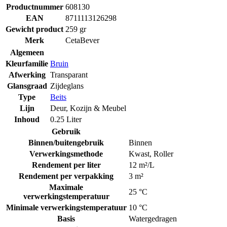
Productnummer
608130
EAN
8711113126298
Gewicht product
259 gr
Merk
CetaBever
Algemeen
Kleurfamilie
Bruin
Afwerking
Transparant
Glansgraad
Zijdeglans
Type
Beits
Lijn
Deur, Kozijn & Meubel
Inhoud
0.25 Liter
Gebruik
Binnen/buitengebruik
Binnen
Verwerkingsmethode
Kwast
,
Roller
Rendement per liter
12 m²/L
Rendement per verpakking
3 m²
Maximale
25 °C
verwerkingstemperatuur
Minimale verwerkingstemperatuur
10 °C
Basis
Watergedragen