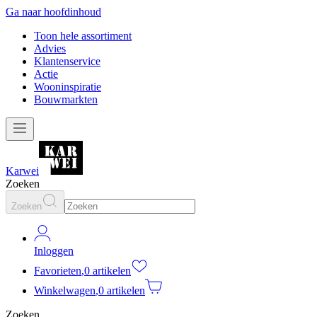
Ga naar hoofdinhoud
Toon hele assortiment
Advies
Klantenservice
Actie
Wooninspiratie
Bouwmarkten
Karwei
Zoeken
Zoeken
Inloggen
Favorieten
,
0 artikelen
Winkelwagen
,
0 artikelen
Zoeken