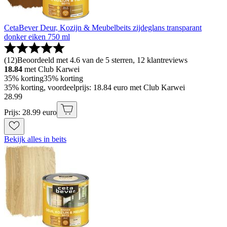
CetaBever Deur, Kozijn & Meubelbeits zijdeglans transparant
donker eiken 750 ml
(
12
)
Beoordeeld met 4.6 van de 5 sterren, 12 klantreviews
18.84
met Club Karwei
35% korting
35% korting
35% korting, voordeelprijs: 18.84 euro met Club Karwei
28
.
99
Prijs: 28.99 euro
Bekijk alles in beits