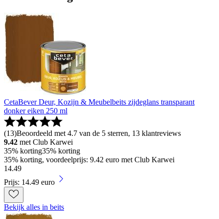
CetaBever Deur, Kozijn & Meubelbeits zijdeglans transparant
donker eiken 250 ml
(
13
)
Beoordeeld met 4.7 van de 5 sterren, 13 klantreviews
9.42
met Club Karwei
35% korting
35% korting
35% korting, voordeelprijs: 9.42 euro met Club Karwei
14
.
49
Prijs: 14.49 euro
Bekijk alles in beits