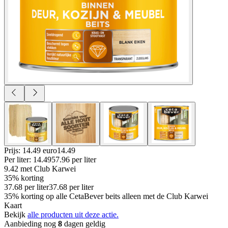
Prijs: 14.49 euro
14
.
49
Per
liter
:
14.49
57.96
per
liter
9.42
met Club Karwei
35% korting
37.68
per
liter
37.68
per
liter
35% korting op alle CetaBever beits alleen met de Club Karwei
Kaart
Bekijk
alle producten uit deze actie.
Aanbieding nog
8
dagen geldig