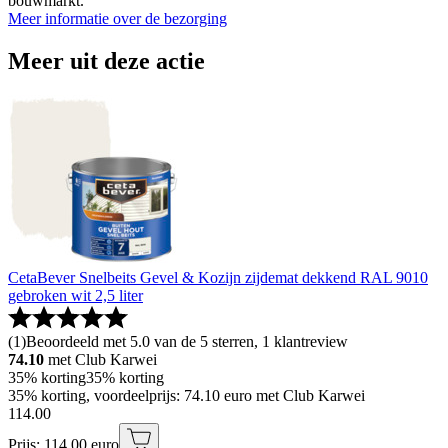
bouwmarkt.
Meer informatie over de bezorging
Meer uit deze actie
CetaBever Snelbeits Gevel & Kozijn zijdemat dekkend RAL 9010
gebroken wit 2,5 liter
(
1
)
Beoordeeld met 5.0 van de 5 sterren, 1 klantreview
74.10
met Club Karwei
35% korting
35% korting
35% korting, voordeelprijs: 74.10 euro met Club Karwei
114
.
00
Prijs: 114.00 euro