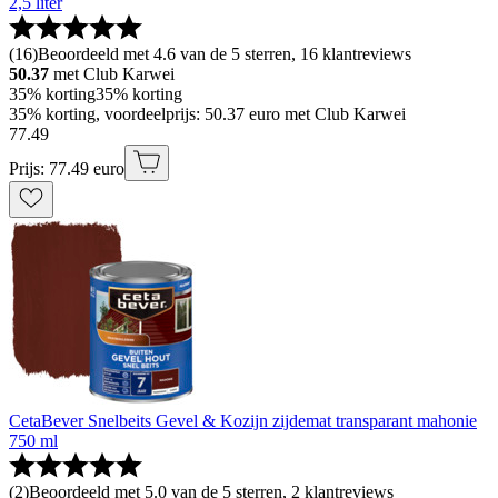
2,5 liter
(
16
)
Beoordeeld met 4.6 van de 5 sterren, 16 klantreviews
50.37
met Club Karwei
35% korting
35% korting
35% korting, voordeelprijs: 50.37 euro met Club Karwei
77
.
49
Prijs: 77.49 euro
CetaBever Snelbeits Gevel & Kozijn zijdemat transparant mahonie
750 ml
(
2
)
Beoordeeld met 5.0 van de 5 sterren, 2 klantreviews