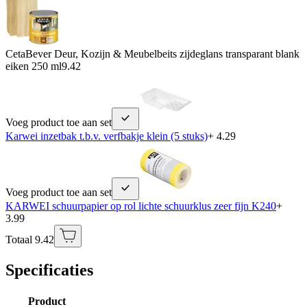
CetaBever Deur, Kozijn & Meubelbeits zijdeglans transparant blank
eiken 250 ml
9.42
Voeg product toe aan set
Karwei inzetbak t.b.v. verfbakje klein (5 stuks)
+ 4.29
Voeg product toe aan set
KARWEI schuurpapier op rol lichte schuurklus zeer fijn K240
+
3.99
Totaal 9.42
Specificaties
Product