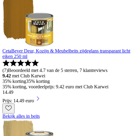
CetaBever Deur, Kozijn & Meubelbeits zijdeglans transparant licht
eiken 250 ml
(
7
)
Beoordeeld met 4.7 van de 5 sterren, 7 klantreviews
9.42
met Club Karwei
35% korting
35% korting
35% korting, voordeelprijs: 9.42 euro met Club Karwei
14
.
49
Prijs: 14.49 euro
Bekijk alles in beits