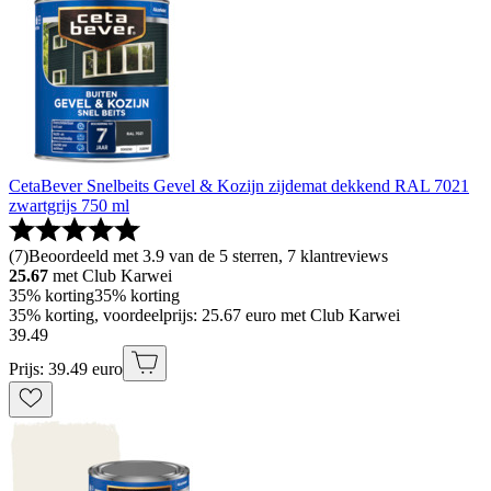
CetaBever Snelbeits Gevel & Kozijn zijdemat dekkend RAL 7021
zwartgrijs 750 ml
(
7
)
Beoordeeld met 3.9 van de 5 sterren, 7 klantreviews
25.67
met Club Karwei
35% korting
35% korting
35% korting, voordeelprijs: 25.67 euro met Club Karwei
39
.
49
Prijs: 39.49 euro