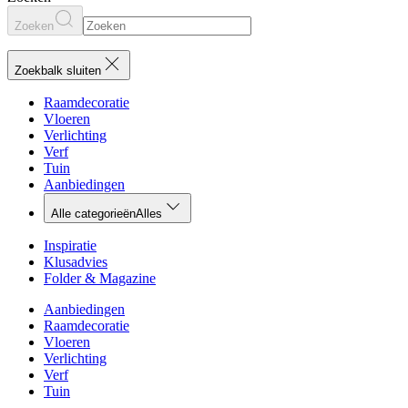
Zoeken
Zoekbalk sluiten
Raamdecoratie
Vloeren
Verlichting
Verf
Tuin
Aanbiedingen
Alle categorieën
Alles
Inspiratie
Klusadvies
Folder & Magazine
Aanbiedingen
Raamdecoratie
Vloeren
Verlichting
Verf
Tuin