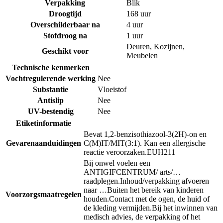
Verpakking
Blik
Droogtijd
168 uur
Overschilderbaar na
4 uur
Stofdroog na
1 uur
Deuren
,
Kozijnen
,
Geschikt voor
Meubelen
Technische kenmerken
Vochtregulerende werking
Nee
Substantie
Vloeistof
Antislip
Nee
UV-bestendig
Nee
Etiketinformatie
Bevat 1,2-benzisothiazool-3(2H)-on en
Gevarenaanduidingen
C(M)IT/MIT(3:1). Kan een allergische
reactie veroorzaken.
EUH211
Bij onwel voelen een
ANTIGIFCENTRUM/ arts/…
raadplegen.
Inhoud/verpakking afvoeren
naar …
Buiten het bereik van kinderen
Voorzorgsmaatregelen
houden.
Contact met de ogen, de huid of
de kleding vermijden.
Bij het inwinnen van
medisch advies, de verpakking of het