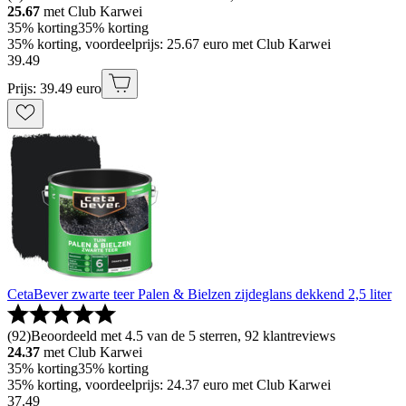
25.67
met Club Karwei
35% korting
35% korting
35% korting, voordeelprijs: 25.67 euro met Club Karwei
39
.
49
Prijs: 39.49 euro
CetaBever zwarte teer Palen & Bielzen zijdeglans dekkend 2,5 liter
(
92
)
Beoordeeld met 4.5 van de 5 sterren, 92 klantreviews
24.37
met Club Karwei
35% korting
35% korting
35% korting, voordeelprijs: 24.37 euro met Club Karwei
37
.
49