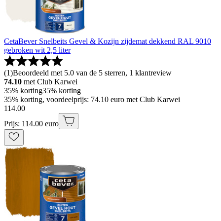
CetaBever Snelbeits Gevel & Kozijn zijdemat dekkend RAL 9010
gebroken wit 2,5 liter
(
1
)
Beoordeeld met 5.0 van de 5 sterren, 1 klantreview
74.10
met Club Karwei
35% korting
35% korting
35% korting, voordeelprijs: 74.10 euro met Club Karwei
114
.
00
Prijs: 114.00 euro