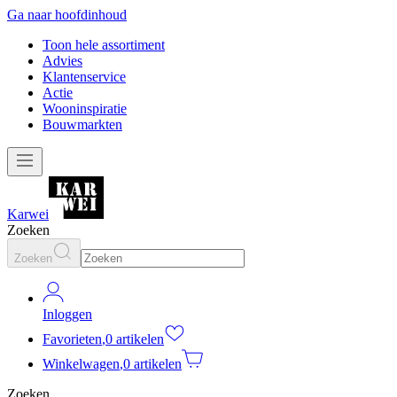
Ga naar hoofdinhoud
Toon hele assortiment
Advies
Klantenservice
Actie
Wooninspiratie
Bouwmarkten
Karwei
Zoeken
Zoeken
Inloggen
Favorieten
,
0 artikelen
Winkelwagen
,
0 artikelen
Zoeken