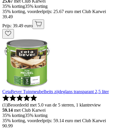
25.67
met Club Karwei
35% korting
35% korting
35% korting, voordeelprijs: 25.67 euro met Club Karwei
39
.
49
Prijs: 39.49 euro
CetaBever Tuinmeubelbeits zijdeglans transparant 2,5 liter
(
1
)
Beoordeeld met 5.0 van de 5 sterren, 1 klantreview
59.14
met Club Karwei
35% korting
35% korting
35% korting, voordeelprijs: 59.14 euro met Club Karwei
90
.
99