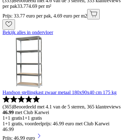
(
333
)
Beoordeeld met 4.6 van de 5 sterren, 333 klantreviews
per pak
33
.
77
4.69 per m²
Prijs: 33.77 euro per pak, 4.69 euro per m2
Bekijk alles in ondervloer
Handson stellingkast zwaar metaal 180x90x40 cm 175 kg
(
365
)
Beoordeeld met 4.1 van de 5 sterren, 365 klantreviews
46.99
met Club Karwei
1+1 gratis
1+1 gratis
1+1 gratis, voordeelprijs: 46.99 euro met Club Karwei
46
.
99
Prijs: 46.99 euro