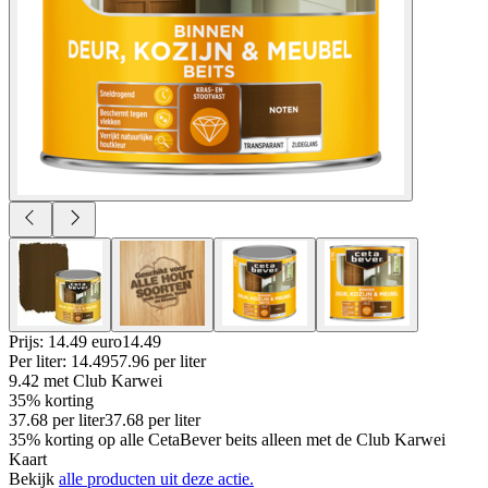
Prijs: 14.49 euro
14
.
49
Per
liter
:
14.49
57.96
per
liter
9.42
met Club Karwei
35% korting
37.68
per
liter
37.68
per
liter
35% korting op alle CetaBever beits alleen met de Club Karwei
Kaart
Bekijk
alle producten uit deze actie.