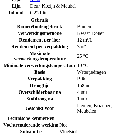
Lijn
Deur, Kozijn & Meubel
Inhoud
0.25 Liter
Gebruik
Binnen/buitengebruik
Binnen
Verwerkingsmethode
Kwast
,
Roller
Rendement per liter
12 m²/L
Rendement per verpakking
3 m²
Maximale
25 °C
verwerkingstemperatuur
Minimale verwerkingstemperatuur
10 °C
Basis
Watergedragen
Verpakking
Blik
Droogtijd
168 uur
Overschilderbaar na
4 uur
Stofdroog na
1 uur
Deuren
,
Kozijnen
,
Geschikt voor
Meubelen
Technische kenmerken
Vochtregulerende werking
Nee
Substantie
Vloeistof