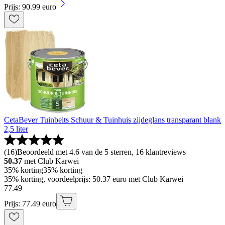
Prijs: 90.99 euro
CetaBever Tuinbeits Schuur & Tuinhuis zijdeglans transparant blank
2,5 liter
(
16
)
Beoordeeld met 4.6 van de 5 sterren, 16 klantreviews
50.37
met Club Karwei
35% korting
35% korting
35% korting, voordeelprijs: 50.37 euro met Club Karwei
77
.
49
Prijs: 77.49 euro