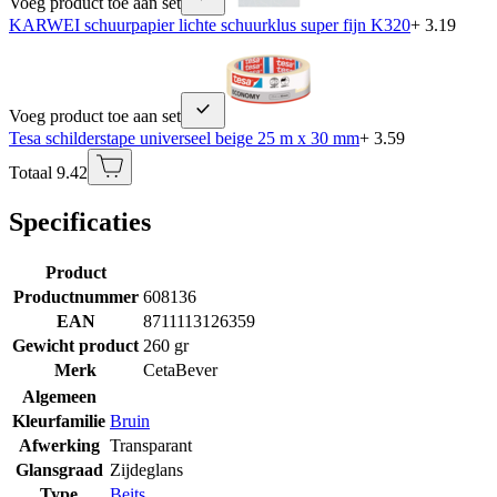
Voeg product toe aan set
KARWEI schuurpapier lichte schuurklus super fijn K320
+ 3.19
Voeg product toe aan set
Tesa schilderstape universeel beige 25 m x 30 mm
+ 3.59
Totaal 9.42
Specificaties
Product
Productnummer
608136
EAN
8711113126359
Gewicht product
260 gr
Merk
CetaBever
Algemeen
Kleurfamilie
Bruin
Afwerking
Transparant
Glansgraad
Zijdeglans
Type
Beits