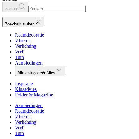
Zoeken
Zoekbalk sluiten
Raamdecoratie
Vloeren
Verlichting
Verf
Tuin
Aanbiedingen
Alle categorieën
Alles
Inspiratie
Klusadvies
Folder & Magazine
Aanbiedingen
Raamdecoratie
Vloeren
Verlichting
Verf
Tuin