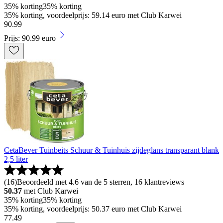
35% korting
35% korting
35% korting, voordeelprijs: 59.14 euro met Club Karwei
90
.
99
Prijs: 90.99 euro
CetaBever Tuinbeits Schuur & Tuinhuis zijdeglans transparant blank
2,5 liter
(
16
)
Beoordeeld met 4.6 van de 5 sterren, 16 klantreviews
50.37
met Club Karwei
35% korting
35% korting
35% korting, voordeelprijs: 50.37 euro met Club Karwei
77
.
49