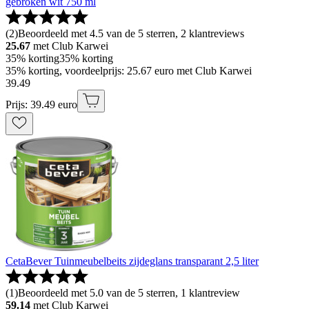
gebroken wit 750 ml
(
2
)
Beoordeeld met 4.5 van de 5 sterren, 2 klantreviews
25.67
met Club Karwei
35% korting
35% korting
35% korting, voordeelprijs: 25.67 euro met Club Karwei
39
.
49
Prijs: 39.49 euro
CetaBever Tuinmeubelbeits zijdeglans transparant 2,5 liter
(
1
)
Beoordeeld met 5.0 van de 5 sterren, 1 klantreview
59.14
met Club Karwei