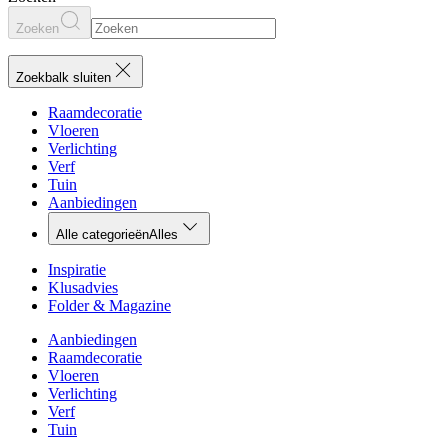
Zoeken
Zoekbalk sluiten
Raamdecoratie
Vloeren
Verlichting
Verf
Tuin
Aanbiedingen
Alle categorieën
Alles
Inspiratie
Klusadvies
Folder & Magazine
Aanbiedingen
Raamdecoratie
Vloeren
Verlichting
Verf
Tuin