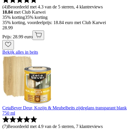
(
4
)
Beoordeeld met 4.3 van de 5 sterren, 4 klantreviews
18.84
met Club Karwei
35% korting
35% korting
35% korting, voordeelprijs: 18.84 euro met Club Karwei
28
.
99
Prijs: 28.99 euro
Bekijk alles in beits
CetaBever Deur, Kozijn & Meubelbeits zijdeglans transparant blank
750 ml
(
7
)
Beoordeeld met 4.9 van de 5 sterren, 7 klantreviews