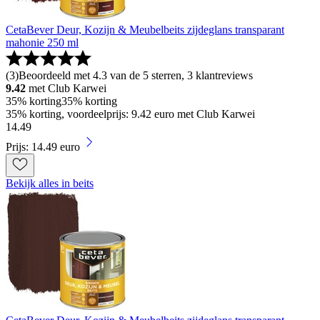
CetaBever Deur, Kozijn & Meubelbeits zijdeglans transparant
mahonie 250 ml
(
3
)
Beoordeeld met 4.3 van de 5 sterren, 3 klantreviews
9.42
met Club Karwei
35% korting
35% korting
35% korting, voordeelprijs: 9.42 euro met Club Karwei
14
.
49
Prijs: 14.49 euro
Bekijk alles in beits