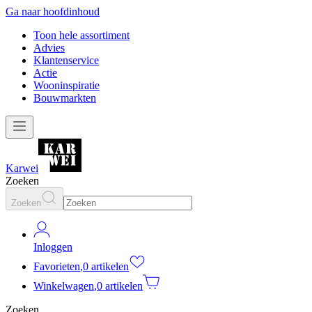
Ga naar hoofdinhoud
Toon hele assortiment
Advies
Klantenservice
Actie
Wooninspiratie
Bouwmarkten
Karwei
Zoeken
Zoeken
Inloggen
Favorieten
,
0 artikelen
Winkelwagen
,
0 artikelen
Zoeken