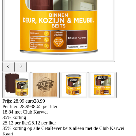
Prijs: 28.99 euro
28
.
99
Per
liter
:
28.99
38.65
per
liter
18.84
met Club Karwei
35% korting
25.12
per
liter
25.12
per
liter
35% korting op alle CetaBever beits alleen met de Club Karwei
Kaart