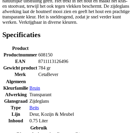
natuurlijke uitstraling geeft. Het trekt in het hout en maakt het kras-
en stootvast, terwijl het ook tegen vlekken beschermt. De zijdeglans
afwerking laat de houtnerf mooi zien en geeft het hout een prachtige
transparante kleur. Het is sneldrogend, zodat je snel verder kunt
werken. Verkrijgbaar in diverse kleuren.
Specificaties
Product
Productnummer
608150
EAN
8711113126496
Gewicht product
784 gr
Merk
CetaBever
Algemeen
Kleurfamilie
Bruin
Afwerking
Transparant
Glansgraad
Zijdeglans
Type
Beits
Lijn
Deur, Kozijn & Meubel
Inhoud
0.75 Liter
Gebruik