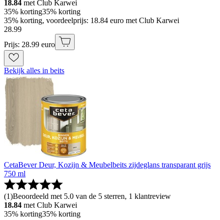
18.84
met Club Karwei
35% korting
35% korting
35% korting, voordeelprijs: 18.84 euro met Club Karwei
28
.
99
Prijs: 28.99 euro
Bekijk alles in beits
CetaBever Deur, Kozijn & Meubelbeits zijdeglans transparant grijs
750 ml
(
1
)
Beoordeeld met 5.0 van de 5 sterren, 1 klantreview
18.84
met Club Karwei
35% korting
35% korting