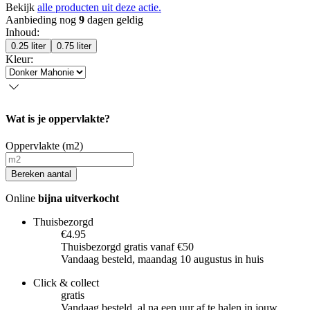
Bekijk
alle producten uit deze actie.
Aanbieding nog
9
dagen geldig
Inhoud
:
0.25 liter
0.75 liter
Kleur
:
Wat is je oppervlakte?
Oppervlakte (m2)
Bereken aantal
Online
bijna uitverkocht
Thuisbezorgd
€4.95
Thuisbezorgd gratis vanaf €50
Vandaag besteld, maandag 10 augustus in huis
Click & collect
gratis
Vandaag besteld, al na een uur af te halen in jouw