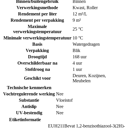
Binnen/buitengebruik
Binnen
Verwerkingsmethode
Kwast
,
Roller
Rendement per liter
12 m²/L
Rendement per verpakking
9 m²
Maximale
25 °C
verwerkingstemperatuur
Minimale verwerkingstemperatuur
10 °C
Basis
Watergedragen
Verpakking
Blik
Droogtijd
168 uur
Overschilderbaar na
4 uur
Stofdroog na
1 uur
Deuren
,
Kozijnen
,
Geschikt voor
Meubelen
Technische kenmerken
Vochtregulerende werking
Nee
Substantie
Vloeistof
Antislip
Nee
UV-bestendig
Nee
Etiketinformatie
EUH211
Bevat 1,2-benzisothiazool-3(2H)-