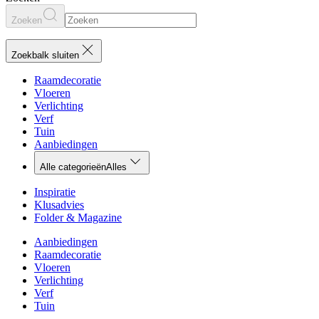
Zoeken
Zoekbalk sluiten
Raamdecoratie
Vloeren
Verlichting
Verf
Tuin
Aanbiedingen
Alle categorieën
Alles
Inspiratie
Klusadvies
Folder & Magazine
Aanbiedingen
Raamdecoratie
Vloeren
Verlichting
Verf
Tuin