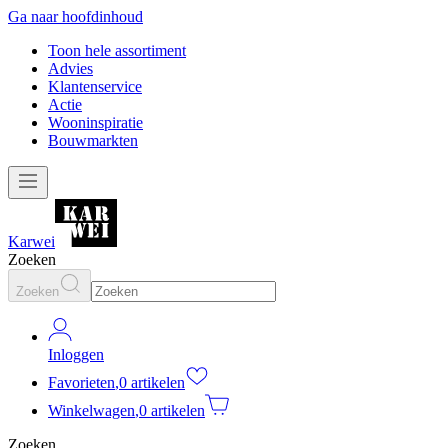
Ga naar hoofdinhoud
Toon hele assortiment
Advies
Klantenservice
Actie
Wooninspiratie
Bouwmarkten
Karwei
Zoeken
Zoeken
Inloggen
Favorieten
,
0 artikelen
Winkelwagen
,
0 artikelen
Zoeken