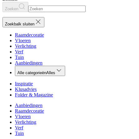
Zoeken
Zoekbalk sluiten
Raamdecoratie
Vloeren
Verlichting
Verf
Tuin
Aanbiedingen
Alle categorieën
Alles
Inspiratie
Klusadvies
Folder & Magazine
Aanbiedingen
Raamdecoratie
Vloeren
Verlichting
Verf
Tuin