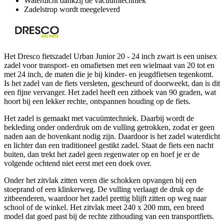
Waterdicht dankzij de vacuümtechniek
Zadelstrop wordt meegeleverd
Het Dresco fietszadel Urban Junior 20 - 24 inch zwart is een unisex
zadel voor transport- en omafietsen met een wielmaat van 20 tot en
met 24 inch, de maten die je bij kinder- en jeugdfietsen tegenkomt.
Is het zadel van de fiets versleten, gescheurd of doorweekt, dan is dit
een fijne vervanger. Het zadel heeft een zithoek van 90 graden, wat
hoort bij een lekker rechte, ontspannen houding op de fiets.
Het zadel is gemaakt met vacuümtechniek. Daarbij wordt de
bekleding onder onderdruk om de vulling getrokken, zodat er geen
naden aan de bovenkant nodig zijn. Daardoor is het zadel waterdicht
en lichter dan een traditioneel gestikt zadel. Staat de fiets een nacht
buiten, dan trekt het zadel geen regenwater op en hoef je er de
volgende ochtend niet eerst met een doek over.
Onder het zitvlak zitten veren die schokken opvangen bij een
stoeprand of een klinkerweg. De vulling verlaagt de druk op de
zitbeenderen, waardoor het zadel prettig blijft zitten op weg naar
school of de winkel. Het zitvlak meet 240 x 200 mm, een breed
model dat goed past bij de rechte zithouding van een transportfiets.