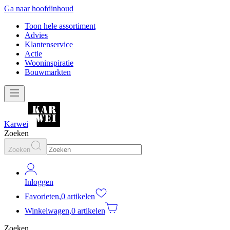
Ga naar hoofdinhoud
Toon hele assortiment
Advies
Klantenservice
Actie
Wooninspiratie
Bouwmarkten
Karwei
Zoeken
Zoeken
Inloggen
Favorieten
,
0 artikelen
Winkelwagen
,
0 artikelen
Zoeken