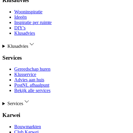
Klusadvies
Wooninspiratie
Ideeën
Inspiratie per ruimte
DIY's
Klusadvies
Klusadvies
Services
Gereedschap huren
Klusservice
Advies aan huis
PostNL afhaalpunt
Bekijk alle services
Services
Karwei
Bouwmarkten
Club Karwei