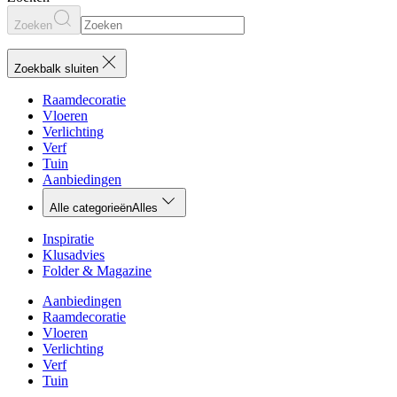
Zoeken
Zoekbalk sluiten
Raamdecoratie
Vloeren
Verlichting
Verf
Tuin
Aanbiedingen
Alle categorieën
Alles
Inspiratie
Klusadvies
Folder & Magazine
Aanbiedingen
Raamdecoratie
Vloeren
Verlichting
Verf
Tuin