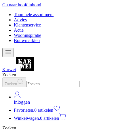
Ga naar hoofdinhoud
Toon hele assortiment
Advies
Klantenservice
Actie
Wooninspiratie
Bouwmarkten
Karwei
Zoeken
Zoeken
Inloggen
Favorieten
,
0 artikelen
Winkelwagen
,
0 artikelen
Zoeken