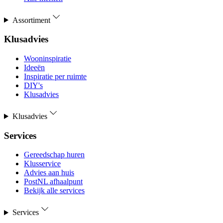
Assortiment
Klusadvies
Wooninspiratie
Ideeën
Inspiratie per ruimte
DIY's
Klusadvies
Klusadvies
Services
Gereedschap huren
Klusservice
Advies aan huis
PostNL afhaalpunt
Bekijk alle services
Services