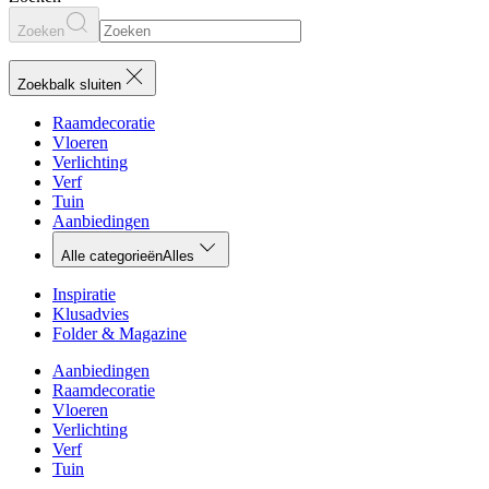
Zoeken
Zoekbalk sluiten
Raamdecoratie
Vloeren
Verlichting
Verf
Tuin
Aanbiedingen
Alle categorieën
Alles
Inspiratie
Klusadvies
Folder & Magazine
Aanbiedingen
Raamdecoratie
Vloeren
Verlichting
Verf
Tuin