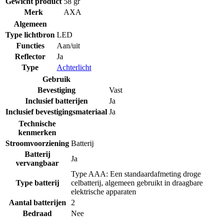
Gewicht product
58 gr
Merk
AXA
Algemeen
Type lichtbron
LED
Functies
Aan/uit
Reflector
Ja
Type
Achterlicht
Gebruik
Bevestiging
Vast
Inclusief batterijen
Ja
Inclusief bevestigingsmateriaal
Ja
Technische
kenmerken
Stroomvoorziening
Batterij
Batterij
Ja
vervangbaar
Type AAA: Een standaardafmeting droge
Type batterij
celbatterij, algemeen gebruikt in draagbare
elektrische apparaten
Aantal batterijen
2
Bedraad
Nee