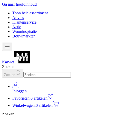
Ga naar hoofdinhoud
Toon hele assortiment
Advies
Klantenservice
Actie
Wooninspiratie
Bouwmarkten
Karwei
Zoeken
Zoeken
Inloggen
Favorieten
,
0 artikelen
Winkelwagen
,
0 artikelen
Zoeken