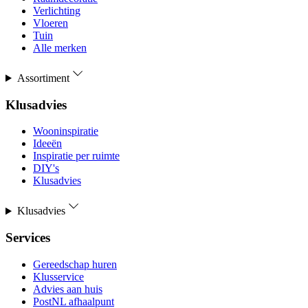
Verlichting
Vloeren
Tuin
Alle merken
Assortiment
Klusadvies
Wooninspiratie
Ideeën
Inspiratie per ruimte
DIY's
Klusadvies
Klusadvies
Services
Gereedschap huren
Klusservice
Advies aan huis
PostNL afhaalpunt