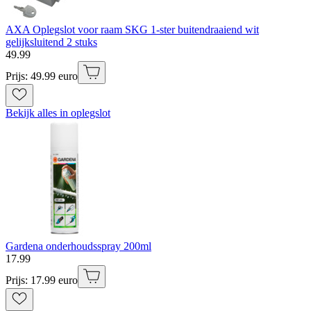
AXA Oplegslot voor raam SKG 1-ster buitendraaiend wit
gelijksluitend 2 stuks
49
.
99
Prijs: 49.99 euro
Bekijk alles in oplegslot
Gardena onderhoudsspray 200ml
17
.
99
Prijs: 17.99 euro