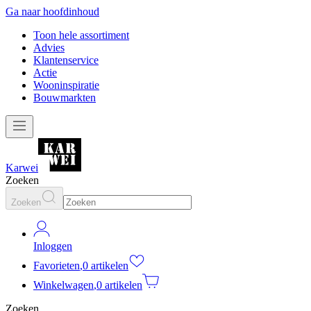
Ga naar hoofdinhoud
Toon hele assortiment
Advies
Klantenservice
Actie
Wooninspiratie
Bouwmarkten
Karwei
Zoeken
Zoeken
Inloggen
Favorieten
,
0 artikelen
Winkelwagen
,
0 artikelen
Zoeken