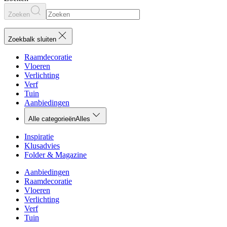
Zoeken
Zoekbalk sluiten
Raamdecoratie
Vloeren
Verlichting
Verf
Tuin
Aanbiedingen
Alle categorieën
Alles
Inspiratie
Klusadvies
Folder & Magazine
Aanbiedingen
Raamdecoratie
Vloeren
Verlichting
Verf
Tuin