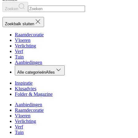
Zoeken
Zoekbalk sluiten
Raamdecoratie
Vloeren
Verlichting
Verf
Tuin
Aanbiedingen
Alle categorieën
Alles
Inspiratie
Klusadvies
Folder & Magazine
Aanbiedingen
Raamdecoratie
Vloeren
Verlichting
Verf
Tuin