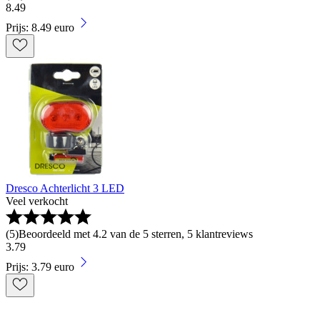
8
.
49
Prijs: 8.49 euro
Dresco Achterlicht 3 LED
Veel verkocht
(
5
)
Beoordeeld met 4.2 van de 5 sterren, 5 klantreviews
3
.
79
Prijs: 3.79 euro