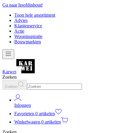
Ga naar hoofdinhoud
Toon hele assortiment
Advies
Klantenservice
Actie
Wooninspiratie
Bouwmarkten
Karwei
Zoeken
Zoeken
Inloggen
Favorieten
,
0 artikelen
Winkelwagen
,
0 artikelen
Zoeken