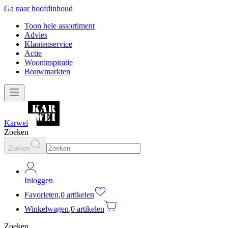
Ga naar hoofdinhoud
Toon hele assortiment
Advies
Klantenservice
Actie
Wooninspiratie
Bouwmarkten
Karwei
Zoeken
Zoeken
Inloggen
Favorieten
,
0 artikelen
Winkelwagen
,
0 artikelen
Zoeken