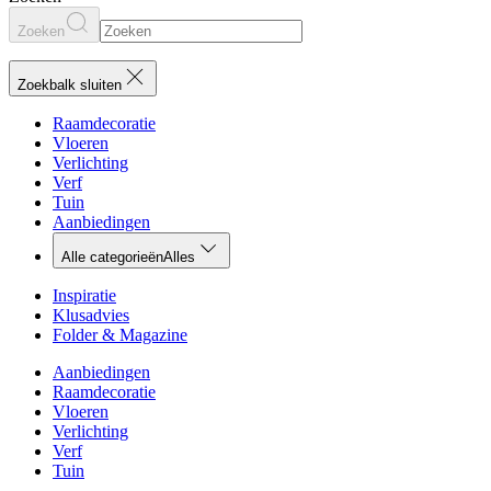
Zoeken
Zoekbalk sluiten
Raamdecoratie
Vloeren
Verlichting
Verf
Tuin
Aanbiedingen
Alle categorieën
Alles
Inspiratie
Klusadvies
Folder & Magazine
Aanbiedingen
Raamdecoratie
Vloeren
Verlichting
Verf
Tuin