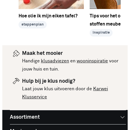
Hoe olie ik mijn eiken tafel?
Tips voor het ond
stoffen meubels
stappenplan
inspiratie
Maak het mooier
Handige
klusadviezen
en
wooninspiratie
voor
jouw huis en tuin.
Hulp bij je klus nodig?
Laat jouw klus uitvoeren door de
Karwei
Klusservice
Assortiment