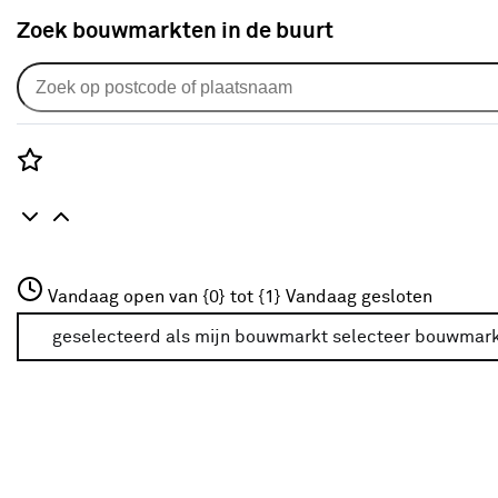
Zoek bouwmarkten in de buurt
Advies over vloeren
Rozenstraat 3
Vandaag open van {0} tot {1}
Vandaag gesloten
3772JH Amersfoort
+31 01234567
geselecteerd als mijn bouwmarkt
selecteer bouwmar
Meer over deze bouwmarkt
keuzehulp