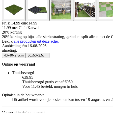
Prijs: 14.99 euro
14
.
99
11.99
met Club Karwei
20% korting
20% korting op bijna alle sierbestrating, -grind en split alleen met d
Bekijk
alle producten uit deze actie.
Aanbieding t/m 16-08-2026
afmeting
:
40x40x2.5cm
50x50x2.5cm
Online
op voorraad
Thuisbezorgd
€39.95
Thuisbezorgd gratis vanaf €950
Voor 11:45 besteld, morgen in huis
Ophalen in de bouwmarkt
Dit artikel wordt voor je besteld en kan tussen 19 augustus en
Voorraad in de bouwmarkt