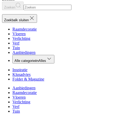
Zoeken
Zoekbalk sluiten
Raamdecoratie
Vloeren
Verlichting
Verf
Tuin
Aanbiedingen
Alle categorieën
Alles
Inspiratie
Klusadvies
Folder & Magazine
Aanbiedingen
Raamdecoratie
Vloeren
Verlichting
Verf
Tuin