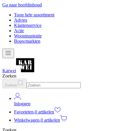
Ga naar hoofdinhoud
Toon hele assortiment
Advies
Klantenservice
Actie
Wooninspiratie
Bouwmarkten
Karwei
Zoeken
Zoeken
Inloggen
Favorieten
,
0 artikelen
Winkelwagen
,
0 artikelen
Zoeken