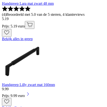
Handgreep Lara mat zwart 48 mm
(
4
)
Beoordeeld met 5.0 van de 5 sterren, 4 klantreviews
5
.
19
Prijs: 5.19 euro
Bekijk alles in greep
Handgreep Lilly zwart mat 160mm
9
.
99
Prijs: 9.99 euro