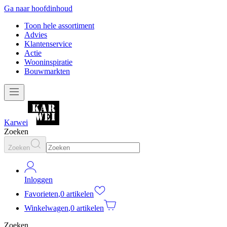
Ga naar hoofdinhoud
Toon hele assortiment
Advies
Klantenservice
Actie
Wooninspiratie
Bouwmarkten
Karwei
Zoeken
Zoeken
Inloggen
Favorieten
,
0 artikelen
Winkelwagen
,
0 artikelen
Zoeken