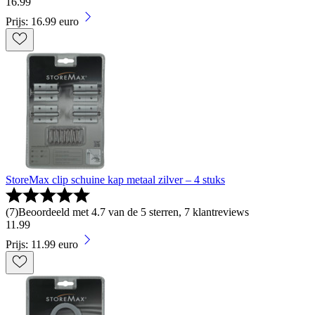
16
.
99
Prijs: 16.99 euro
StoreMax clip schuine kap metaal zilver – 4 stuks
(
7
)
Beoordeeld met 4.7 van de 5 sterren, 7 klantreviews
11
.
99
Prijs: 11.99 euro