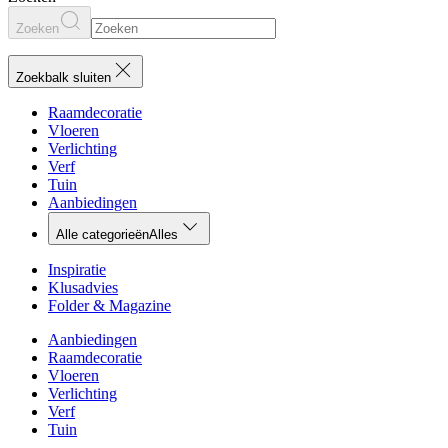
Zoeken
Zoekbalk sluiten
Raamdecoratie
Vloeren
Verlichting
Verf
Tuin
Aanbiedingen
Alle categorieën
Alles
Inspiratie
Klusadvies
Folder & Magazine
Aanbiedingen
Raamdecoratie
Vloeren
Verlichting
Verf
Tuin