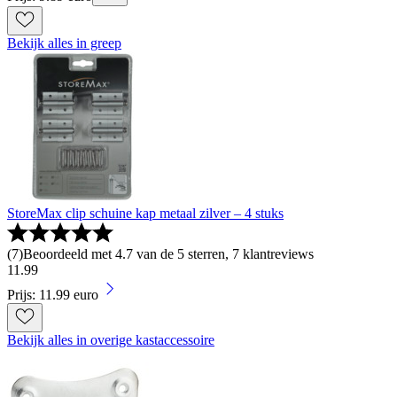
Bekijk alles in greep
StoreMax clip schuine kap metaal zilver – 4 stuks
(
7
)
Beoordeeld met 4.7 van de 5 sterren, 7 klantreviews
11
.
99
Prijs: 11.99 euro
Bekijk alles in overige kastaccessoire