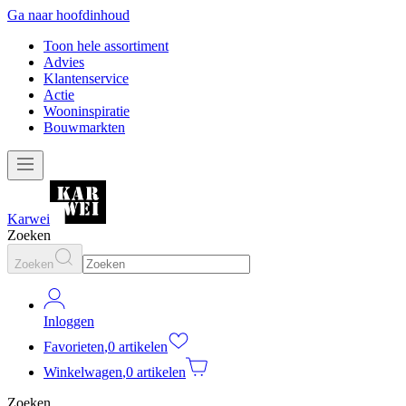
Ga naar hoofdinhoud
Toon hele assortiment
Advies
Klantenservice
Actie
Wooninspiratie
Bouwmarkten
Karwei
Zoeken
Zoeken
Inloggen
Favorieten
,
0 artikelen
Winkelwagen
,
0 artikelen
Zoeken