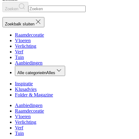
Zoeken
Zoekbalk sluiten
Raamdecoratie
Vloeren
Verlichting
Verf
Tuin
Aanbiedingen
Alle categorieën
Alles
Inspiratie
Klusadvies
Folder & Magazine
Aanbiedingen
Raamdecoratie
Vloeren
Verlichting
Verf
Tuin