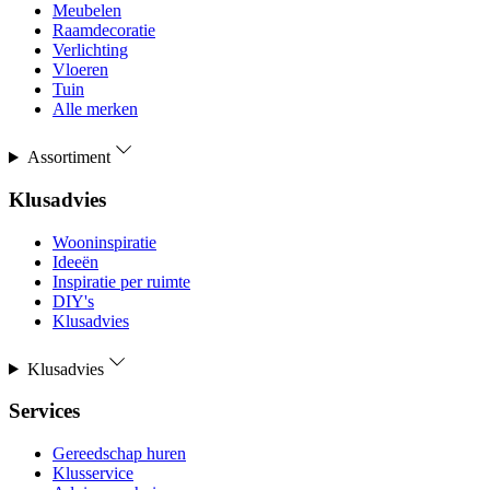
Meubelen
Raamdecoratie
Verlichting
Vloeren
Tuin
Alle merken
Assortiment
Klusadvies
Wooninspiratie
Ideeën
Inspiratie per ruimte
DIY's
Klusadvies
Klusadvies
Services
Gereedschap huren
Klusservice