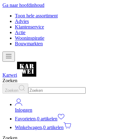
Ga naar hoofdinhoud
Toon hele assortiment
Advies
Klantenservice
Actie
Wooninspiratie
Bouwmarkten
Karwei
Zoeken
Zoeken
Inloggen
Favorieten
,
0 artikelen
Winkelwagen
,
0 artikelen
Zoeken