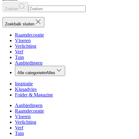
Zoeken
Zoekbalk sluiten
Raamdecoratie
Vloeren
Verlichting
Verf
Tuin
Aanbiedingen
Alle categorieën
Alles
Inspiratie
Klusadvies
Folder & Magazine
Aanbiedingen
Raamdecoratie
Vloeren
Verlichting
Verf
Tuin