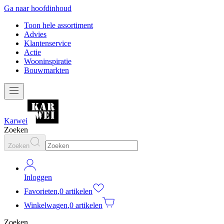
Ga naar hoofdinhoud
Toon hele assortiment
Advies
Klantenservice
Actie
Wooninspiratie
Bouwmarkten
Karwei
Zoeken
Zoeken
Inloggen
Favorieten
,
0 artikelen
Winkelwagen
,
0 artikelen
Zoeken