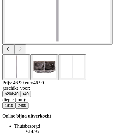
Prijs: 46.99 euro
46
.
99
geschikt_voor
:
h20/h40
r40
diepte (mm)
:
1810
2400
Online
bijna uitverkocht
Thuisbezorgd
€14.95