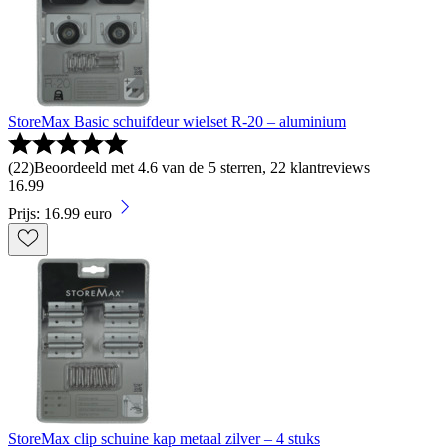
StoreMax Basic schuifdeur wielset R-20 – aluminium
(
22
)
Beoordeeld met 4.6 van de 5 sterren, 22 klantreviews
16
.
99
Prijs: 16.99 euro
StoreMax clip schuine kap metaal zilver – 4 stuks