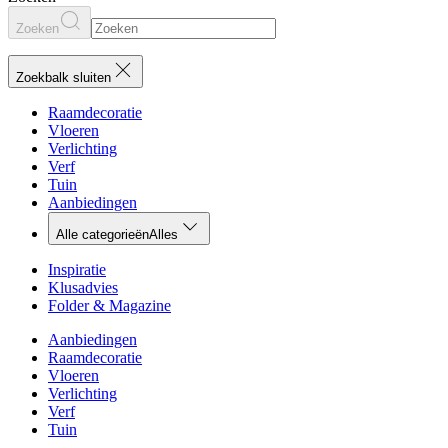
Zoeken
Zoekbalk sluiten
Raamdecoratie
Vloeren
Verlichting
Verf
Tuin
Aanbiedingen
Alle categorieën
Alles
Inspiratie
Klusadvies
Folder & Magazine
Aanbiedingen
Raamdecoratie
Vloeren
Verlichting
Verf
Tuin