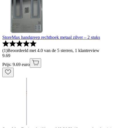
StoreMax handgreep rechthoek metaal zilver – 2 stuks
(
1
)
Beoordeeld met 4.0 van de 5 sterren, 1 klantreview
9
.
69
Prijs: 9.69 euro