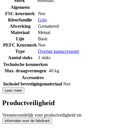
Merk
Storemax
Algemeen
FSC-keurmerk
Nee
Kleurfamilie
Grijs
Afwerking
Gematteerd
Materiaal
Metaal
Lijn
Basic
PEFC Keurmerk
Nee
Type
Overige kastaccessoire
Aantal stuks
1 stuks
Technische kenmerken
Max. draagvermogen
40 kg
Accessoires
Inclusief bevestigingsmateriaal
Nee
Lees meer
Productveiligheid
Verantwoordelijk voor productveiligheid zie
informatie over de fabrikant