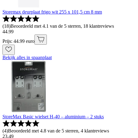
Storemax deurplaat frigo wit 255 x 101,5 cm 8 mm
(
18
)
Beoordeeld met 4.1 van de 5 sterren, 18 klantreviews
44
.
99
Prijs: 44.99 euro
Bekijk alles in spaanplaat
StoreMax Basic wielset H-40 – aluminium – 2 stuks
(
4
)
Beoordeeld met 4.8 van de 5 sterren, 4 klantreviews
23
.
49