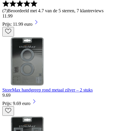
(
7
)
Beoordeeld met 4.7 van de 5 sterren, 7 klantreviews
11
.
99
Prijs: 11.99 euro
StoreMax handgreep rond metaal zilver – 2 stuks
9
.
69
Prijs: 9.69 euro