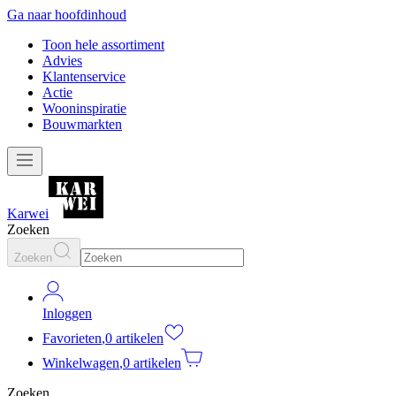
Ga naar hoofdinhoud
Toon hele assortiment
Advies
Klantenservice
Actie
Wooninspiratie
Bouwmarkten
Karwei
Zoeken
Zoeken
Inloggen
Favorieten
,
0 artikelen
Winkelwagen
,
0 artikelen
Zoeken