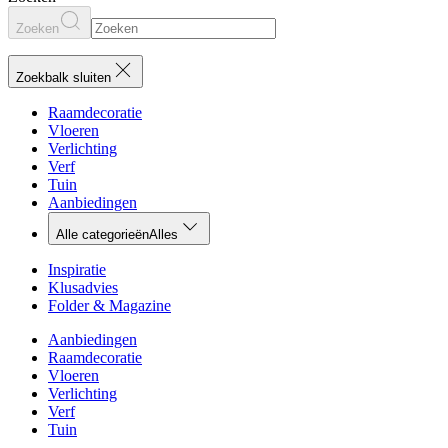
Zoeken
Zoekbalk sluiten
Raamdecoratie
Vloeren
Verlichting
Verf
Tuin
Aanbiedingen
Alle categorieën
Alles
Inspiratie
Klusadvies
Folder & Magazine
Aanbiedingen
Raamdecoratie
Vloeren
Verlichting
Verf
Tuin