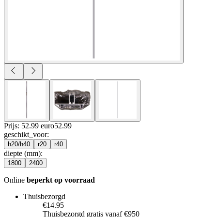
Prijs: 52.99 euro
52
.
99
geschikt_voor
:
h20/h40
r20
r40
diepte (mm)
:
1800
2400
Online
beperkt op voorraad
Thuisbezorgd
€14.95
Thuisbezorgd gratis vanaf €950