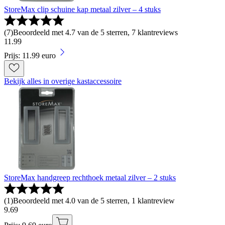
StoreMax clip schuine kap metaal zilver – 4 stuks
(
7
)
Beoordeeld met 4.7 van de 5 sterren, 7 klantreviews
11
.
99
Prijs: 11.99 euro
Bekijk alles in overige kastaccessoire
StoreMax handgreep rechthoek metaal zilver – 2 stuks
(
1
)
Beoordeeld met 4.0 van de 5 sterren, 1 klantreview
9
.
69