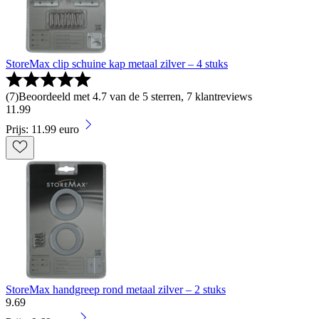
StoreMax clip schuine kap metaal zilver – 4 stuks
(
7
)
Beoordeeld met 4.7 van de 5 sterren, 7 klantreviews
11
.
99
Prijs: 11.99 euro
StoreMax handgreep rond metaal zilver – 2 stuks
9
.
69