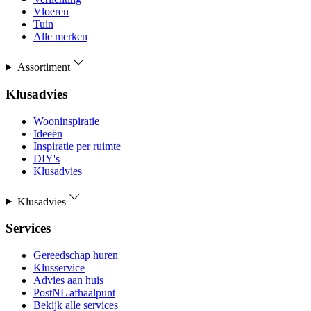
Vloeren
Tuin
Alle merken
Assortiment
Klusadvies
Wooninspiratie
Ideeën
Inspiratie per ruimte
DIY's
Klusadvies
Klusadvies
Services
Gereedschap huren
Klusservice
Advies aan huis
PostNL afhaalpunt
Bekijk alle services