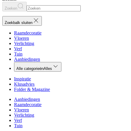
Zoeken
Zoekbalk sluiten
Raamdecoratie
Vloeren
Verlichting
Verf
Tuin
Aanbiedingen
Alle categorieën
Alles
Inspiratie
Klusadvies
Folder & Magazine
Aanbiedingen
Raamdecoratie
Vloeren
Verlichting
Verf
Tuin