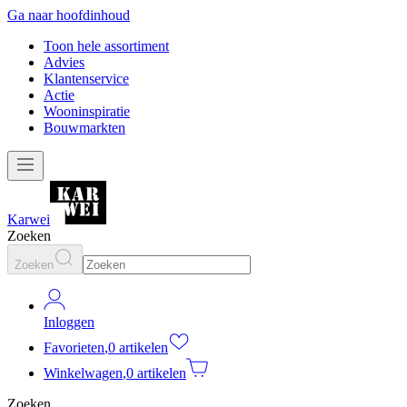
Ga naar hoofdinhoud
Toon hele assortiment
Advies
Klantenservice
Actie
Wooninspiratie
Bouwmarkten
Karwei
Zoeken
Zoeken
Inloggen
Favorieten
,
0 artikelen
Winkelwagen
,
0 artikelen
Zoeken