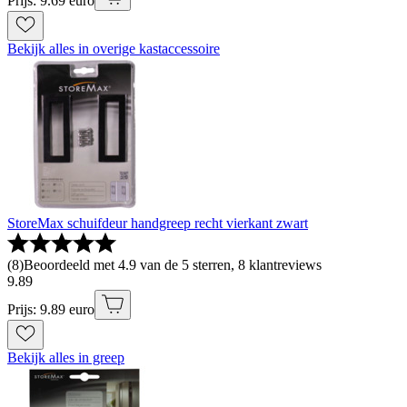
Prijs: 9.69 euro
Bekijk alles in overige kastaccessoire
StoreMax schuifdeur handgreep recht vierkant zwart
(
8
)
Beoordeeld met 4.9 van de 5 sterren, 8 klantreviews
9
.
89
Prijs: 9.89 euro
Bekijk alles in greep