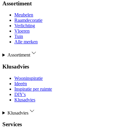
Assortiment
Meubelen
Raamdecoratie
Verlichting
Vloeren
Tuin
Alle merken
Assortiment
Klusadvies
Wooninspiratie
Ideeën
Inspiratie per ruimte
DIY's
Klusadvies
Klusadvies
Services