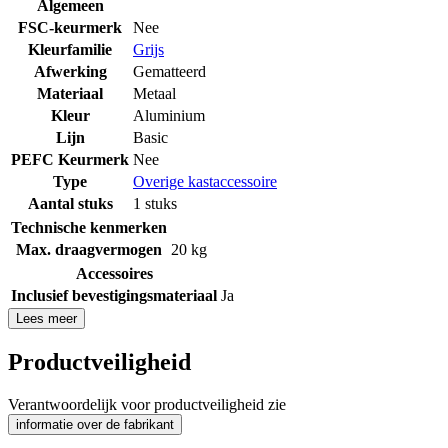
Algemeen
FSC-keurmerk
Nee
Kleurfamilie
Grijs
Afwerking
Gematteerd
Materiaal
Metaal
Kleur
Aluminium
Lijn
Basic
PEFC Keurmerk
Nee
Type
Overige kastaccessoire
Aantal stuks
1 stuks
Technische kenmerken
Max. draagvermogen
20 kg
Accessoires
Inclusief bevestigingsmateriaal
Ja
Lees meer
Productveiligheid
Verantwoordelijk voor productveiligheid zie
informatie over de fabrikant