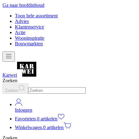
Ga naar hoofdinhoud
Toon hele assortiment
Advies
Klantenservice
Actie
Wooninspiratie
Bouwmarkten
Karwei
Zoeken
Zoeken
Inloggen
Favorieten
,
0 artikelen
Winkelwagen
,
0 artikelen
Zoeken