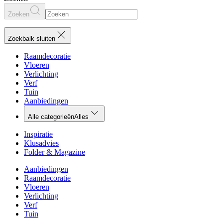
Zoeken
Zoekbalk sluiten
Raamdecoratie
Vloeren
Verlichting
Verf
Tuin
Aanbiedingen
Alle categorieën
Alles
Inspiratie
Klusadvies
Folder & Magazine
Aanbiedingen
Raamdecoratie
Vloeren
Verlichting
Verf
Tuin