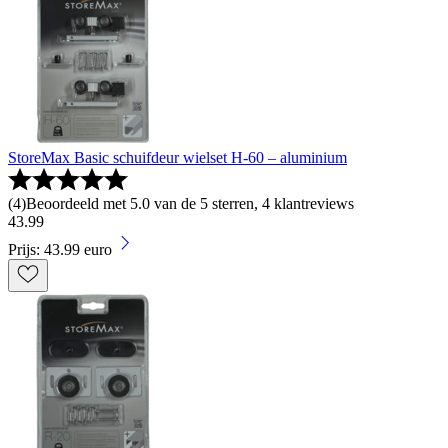
StoreMax Basic schuifdeur wielset H-60 – aluminium
(
4
)
Beoordeeld met 5.0 van de 5 sterren, 4 klantreviews
43
.
99
Prijs: 43.99 euro