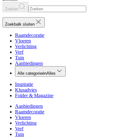
Zoeken
Zoekbalk sluiten
Raamdecoratie
Vloeren
Verlichting
Verf
Tuin
Aanbiedingen
Alle categorieën
Alles
Inspiratie
Klusadvies
Folder & Magazine
Aanbiedingen
Raamdecoratie
Vloeren
Verlichting
Verf
Tuin