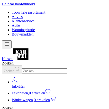
Ga naar hoofdinhoud
Toon hele assortiment
Advies
Klantenservice
Actie
Wooninspiratie
Bouwmarkten
Karwei
Zoeken
Zoeken
Inloggen
Favorieten
,
0 artikelen
Winkelwagen
,
0 artikelen
Zoeken