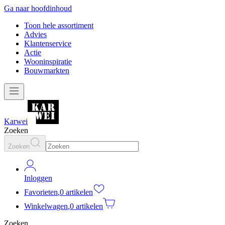
Ga naar hoofdinhoud
Toon hele assortiment
Advies
Klantenservice
Actie
Wooninspiratie
Bouwmarkten
Karwei
Zoeken
Zoeken
Inloggen
Favorieten
,
0 artikelen
Winkelwagen
,
0 artikelen
Zoeken