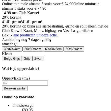
Online minimale afname
5
stuks voor
€ 74.90
Online minimale
afname
5
stuks voor
€ 74.90
14.98
met Club Karwei
20% korting
41.61
per
m²
41.61
per
m²
20% korting op bijna alle sierbestrating, -grind en split alleen met de
Club Karwei Kaart, M.u.v. bigbags en Vast Laag-artikelen
Bekijk
alle producten uit deze actie.
Aanbieding nog
7
dagen geldig
afmeting
:
30x60x4cm
50x50x4cm
60x60x6cm
60x60x4cm
Kleur
:
Beige-Grijs
Grijs
Zwart
Wat is je oppervlakte?
Oppervlakte (m2)
Bereken aantal
Online
op voorraad
Thuisbezorgd
€89.95