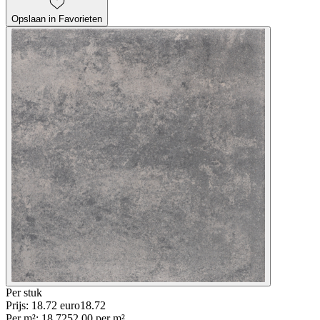
Opslaan in Favorieten
Per
stuk
Prijs: 18.72 euro
18
.
72
Per
m²
:
18.72
52.00
per
m²