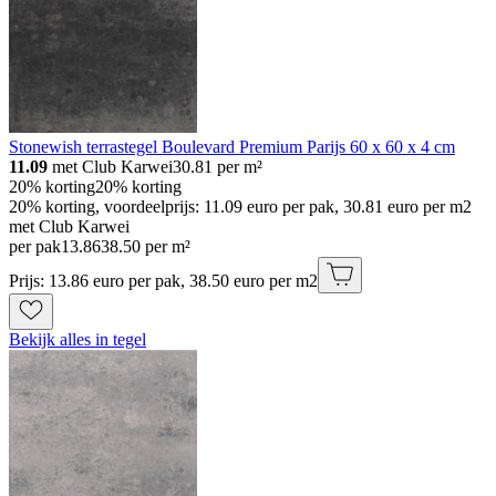
Stonewish terrastegel Boulevard Premium Parijs 60 x 60 x 4 cm
11.09
met Club Karwei
30.81
per m²
20% korting
20% korting
20% korting, voordeelprijs: 11.09 euro per pak, 30.81 euro per m2
met Club Karwei
per pak
13
.
86
38.50 per m²
Prijs: 13.86 euro per pak, 38.50 euro per m2
Bekijk alles in tegel