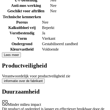
UV-bestendig
Nee
Anti-mos werking
Nee
Geschikt voor aftrillen
Nee
Technische kenmerken
Poreus
Nee
Kalkuitbloei vrij
Beperkt
Vorstbestendig
Ja
Vorm
Vierkant
Ondergrond
Gestabiliseerd zandbed
Kleurvastheid
Voldoende
Lees meer
Productveiligheid
Verantwoordelijk voor productveiligheid zie
informatie over de fabrikant
Duurzaamheid
Minder milieu impact
Dit product of onderdeel is langer en effectiever bruikbaar door de