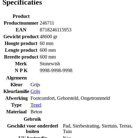
Specificaties
Product
Productnummer
246711
EAN
8718246115953
Gewicht product
48600 gr
Hoogte product
60 mm
Lengte product
600 mm
Breedte product
600 mm
Merk
Stonewish
N P K
9998-9998-9998
Algemeen
Kleur
Grijs
Kleurfamilie
Grijs
Afwerking
Footcomfort
,
Geborsteld
,
Ongetrommeld
Type
Tegel
Materiaal
Beton
Gebruik
Geschikt voor onderdeel
Pad
,
Sierbestrating
,
Siertuin
,
Terras
,
buiten
Tuin