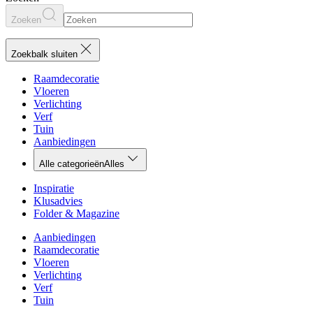
Zoeken
Zoekbalk sluiten
Raamdecoratie
Vloeren
Verlichting
Verf
Tuin
Aanbiedingen
Alle categorieën
Alles
Inspiratie
Klusadvies
Folder & Magazine
Aanbiedingen
Raamdecoratie
Vloeren
Verlichting
Verf
Tuin