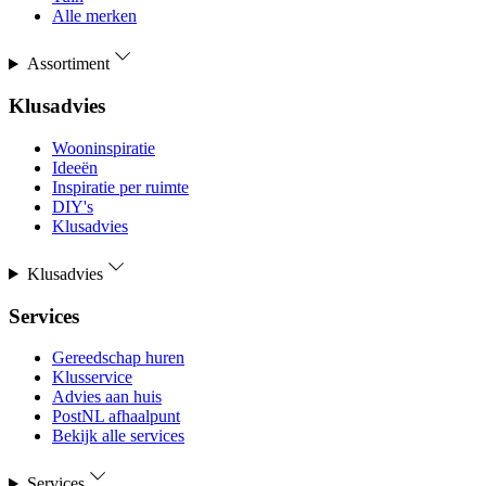
Alle merken
Assortiment
Klusadvies
Wooninspiratie
Ideeën
Inspiratie per ruimte
DIY's
Klusadvies
Klusadvies
Services
Gereedschap huren
Klusservice
Advies aan huis
PostNL afhaalpunt
Bekijk alle services
Services