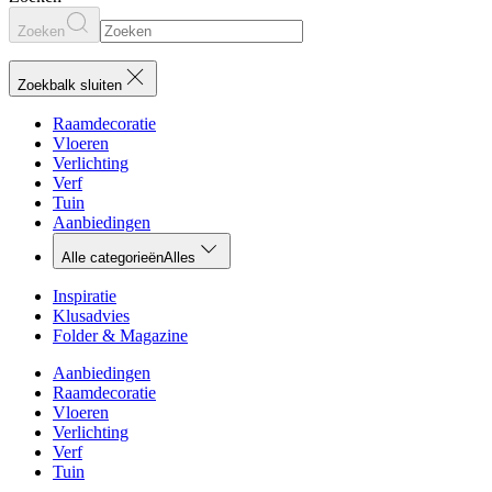
Zoeken
Zoekbalk sluiten
Raamdecoratie
Vloeren
Verlichting
Verf
Tuin
Aanbiedingen
Alle categorieën
Alles
Inspiratie
Klusadvies
Folder & Magazine
Aanbiedingen
Raamdecoratie
Vloeren
Verlichting
Verf
Tuin