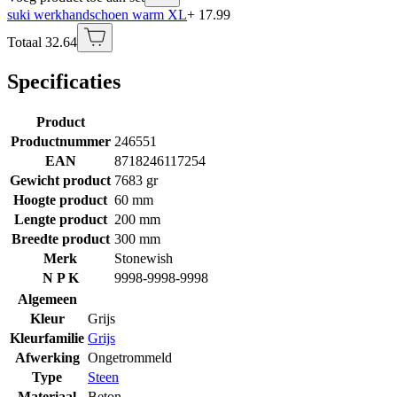
suki werkhandschoen warm XL
+ 17.99
Totaal 32.64
Specificaties
Product
Productnummer
246551
EAN
8718246117254
Gewicht product
7683 gr
Hoogte product
60 mm
Lengte product
200 mm
Breedte product
300 mm
Merk
Stonewish
N P K
9998-9998-9998
Algemeen
Kleur
Grijs
Kleurfamilie
Grijs
Afwerking
Ongetrommeld
Type
Steen
Materiaal
Beton