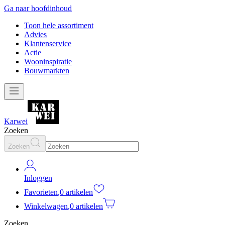
Ga naar hoofdinhoud
Toon hele assortiment
Advies
Klantenservice
Actie
Wooninspiratie
Bouwmarkten
Karwei
Zoeken
Zoeken
Inloggen
Favorieten
,
0 artikelen
Winkelwagen
,
0 artikelen
Zoeken