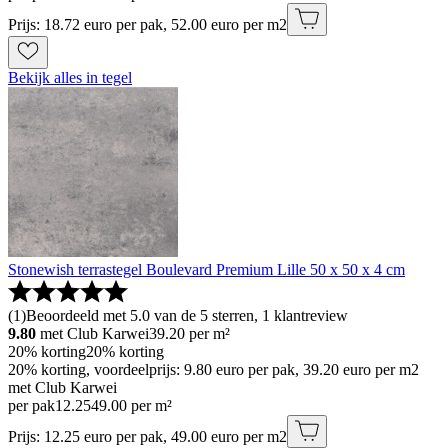
Prijs: 18.72 euro per pak, 52.00 euro per m2
Bekijk alles in tegel
Stonewish terrastegel Boulevard Premium Lille 50 x 50 x 4 cm
(
1
)
Beoordeeld met 5.0 van de 5 sterren, 1 klantreview
9.80
met Club Karwei
39.20
per m²
20% korting
20% korting
20% korting, voordeelprijs: 9.80 euro per pak, 39.20 euro per m2
met Club Karwei
per pak
12
.
25
49.00 per m²
Prijs: 12.25 euro per pak, 49.00 euro per m2