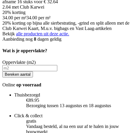
afname
16
stuks voor
€ 32.64
2.04
met Club Karwei
20% korting
34.00
per
m²
34.00
per
m²
20% korting op bijna alle sierbestrating, -grind en split alleen met de
Club Karwei Kaart, M.u.v. bigbags en Vast Laag-artikelen
Bekijk
alle producten uit deze actie.
Aanbieding nog
8
dagen geldig
Wat is je oppervlakte?
Oppervlakte (m2)
Bereken aantal
Online
op voorraad
Thuisbezorgd
€89.95
Bezorging tussen 13 augustus en 18 augustus
Click & collect
gratis
Vandaag besteld, al na een uur af te halen in jouw
bouwmarkt