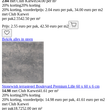
2.04
met Club Karwei
34.00
per m²
20% korting
20% korting
20% korting, voordeelprijs: 2.04 euro per pak, 34.00 euro per m2
met Club Karwei
per pak
2
.
55
42.50 per m²
Prijs: 2.55 euro per pak, 42.50 euro per m2
Bekijk alles in steen
Stonewish terrastegel Boulevard Premium Lille 60 x 60 x 6 cm
14.98
met Club Karwei
41.61
per m²
20% korting
20% korting
20% korting, voordeelprijs: 14.98 euro per pak, 41.61 euro per m2
met Club Karwei
per pak
18
.
72
52.00 per m²