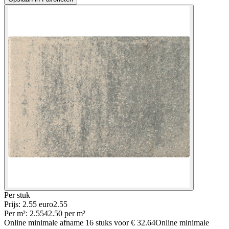
Per
stuk
Prijs: 2.55 euro
2
.
55
Per
m²
:
2.55
42.50
per
m²
Online minimale afname
16
stuks voor
€ 32.64
Online minimale