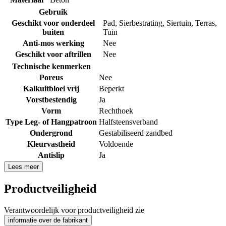
Gebruik
Geschikt voor onderdeel
Pad
,
Sierbestrating
,
Siertuin
,
Terras
,
buiten
Tuin
Anti-mos werking
Nee
Geschikt voor aftrillen
Nee
Technische kenmerken
Poreus
Nee
Kalkuitbloei vrij
Beperkt
Vorstbestendig
Ja
Vorm
Rechthoek
Type Leg- of Hangpatroon
Halfsteensverband
Ondergrond
Gestabiliseerd zandbed
Kleurvastheid
Voldoende
Antislip
Ja
Lees meer
Productveiligheid
Verantwoordelijk voor productveiligheid zie
informatie over de fabrikant