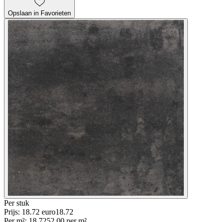
Opslaan in Favorieten
Per
stuk
Prijs: 18.72 euro
18
.
72
Per
m²
:
18.72
52.00
per
m²