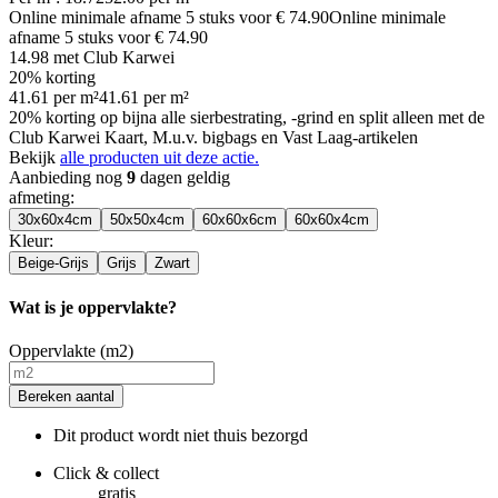
Online minimale afname
5
stuks voor
€ 74.90
Online minimale
afname
5
stuks voor
€ 74.90
14.98
met Club Karwei
20% korting
41.61
per
m²
41.61
per
m²
20% korting op bijna alle sierbestrating, -grind en split alleen met de
Club Karwei Kaart, M.u.v. bigbags en Vast Laag-artikelen
Bekijk
alle producten uit deze actie.
Aanbieding nog
9
dagen geldig
afmeting
:
30x60x4cm
50x50x4cm
60x60x6cm
60x60x4cm
Kleur
:
Beige-Grijs
Grijs
Zwart
Wat is je oppervlakte?
Oppervlakte (m2)
Bereken aantal
Dit product wordt niet thuis bezorgd
Click & collect
gratis