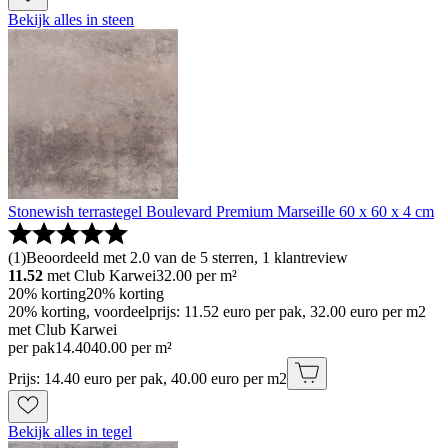
Bekijk alles in steen
Stonewish terrastegel Boulevard Premium Marseille 60 x 60 x 4 cm
(
1
)
Beoordeeld met 2.0 van de 5 sterren, 1 klantreview
11.52
met Club Karwei
32.00
per m²
20% korting
20% korting
20% korting, voordeelprijs: 11.52 euro per pak, 32.00 euro per m2
met Club Karwei
per pak
14
.
40
40.00 per m²
Prijs: 14.40 euro per pak, 40.00 euro per m2
Bekijk alles in tegel