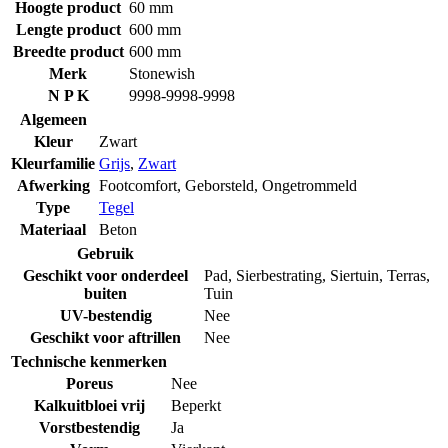
Hoogte product
60 mm
Lengte product
600 mm
Breedte product
600 mm
Merk
Stonewish
N P K
9998-9998-9998
Algemeen
Kleur
Zwart
Kleurfamilie
Grijs
,
Zwart
Afwerking
Footcomfort
,
Geborsteld
,
Ongetrommeld
Type
Tegel
Materiaal
Beton
Gebruik
Geschikt voor onderdeel
Pad
,
Sierbestrating
,
Siertuin
,
Terras
,
buiten
Tuin
UV-bestendig
Nee
Geschikt voor aftrillen
Nee
Technische kenmerken
Poreus
Nee
Kalkuitbloei vrij
Beperkt
Vorstbestendig
Ja