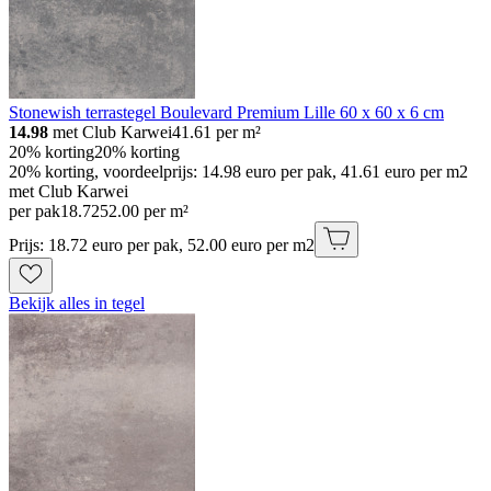
Stonewish terrastegel Boulevard Premium Lille 60 x 60 x 6 cm
14.98
met Club Karwei
41.61
per m²
20% korting
20% korting
20% korting, voordeelprijs: 14.98 euro per pak, 41.61 euro per m2
met Club Karwei
per pak
18
.
72
52.00 per m²
Prijs: 18.72 euro per pak, 52.00 euro per m2
Bekijk alles in tegel