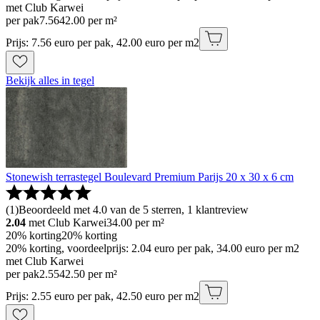
met Club Karwei
per pak
7
.
56
42.00 per m²
Prijs: 7.56 euro per pak, 42.00 euro per m2
Bekijk alles in tegel
Stonewish terrastegel Boulevard Premium Parijs 20 x 30 x 6 cm
(
1
)
Beoordeeld met 4.0 van de 5 sterren, 1 klantreview
2.04
met Club Karwei
34.00
per m²
20% korting
20% korting
20% korting, voordeelprijs: 2.04 euro per pak, 34.00 euro per m2
met Club Karwei
per pak
2
.
55
42.50 per m²
Prijs: 2.55 euro per pak, 42.50 euro per m2