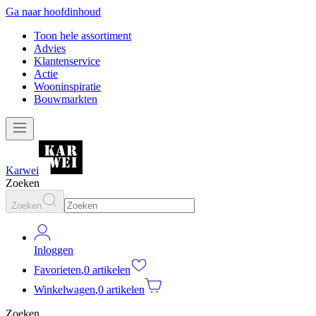
Ga naar hoofdinhoud
Toon hele assortiment
Advies
Klantenservice
Actie
Wooninspiratie
Bouwmarkten
Karwei
Zoeken
Zoeken
Inloggen
Favorieten
,
0 artikelen
Winkelwagen
,
0 artikelen
Zoeken