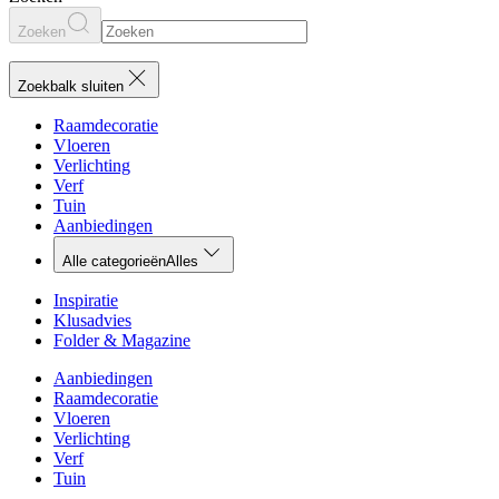
Zoeken
Zoekbalk sluiten
Raamdecoratie
Vloeren
Verlichting
Verf
Tuin
Aanbiedingen
Alle categorieën
Alles
Inspiratie
Klusadvies
Folder & Magazine
Aanbiedingen
Raamdecoratie
Vloeren
Verlichting
Verf
Tuin