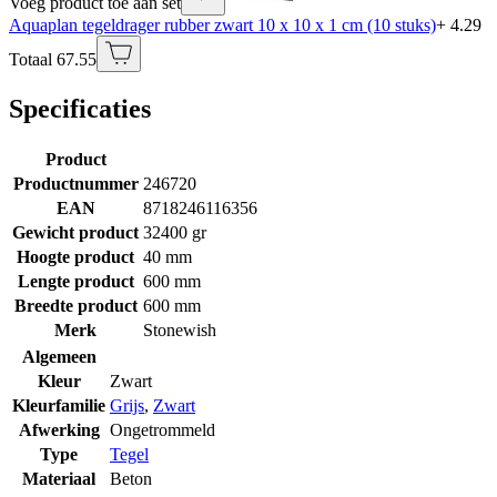
Voeg product toe aan set
Aquaplan tegeldrager rubber zwart 10 x 10 x 1 cm (10 stuks)
+ 4.29
Totaal 67.55
Specificaties
Product
Productnummer
246720
EAN
8718246116356
Gewicht product
32400 gr
Hoogte product
40 mm
Lengte product
600 mm
Breedte product
600 mm
Merk
Stonewish
Algemeen
Kleur
Zwart
Kleurfamilie
Grijs
,
Zwart
Afwerking
Ongetrommeld
Type
Tegel
Materiaal
Beton