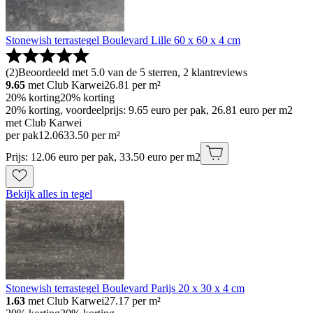
Stonewish terrastegel Boulevard Lille 60 x 60 x 4 cm
(
2
)
Beoordeeld met 5.0 van de 5 sterren, 2 klantreviews
9.65
met Club Karwei
26.81
per m²
20% korting
20% korting
20% korting, voordeelprijs: 9.65 euro per pak, 26.81 euro per m2
met Club Karwei
per pak
12
.
06
33.50 per m²
Prijs: 12.06 euro per pak, 33.50 euro per m2
Bekijk alles in tegel
Stonewish terrastegel Boulevard Parijs 20 x 30 x 4 cm
1.63
met Club Karwei
27.17
per m²