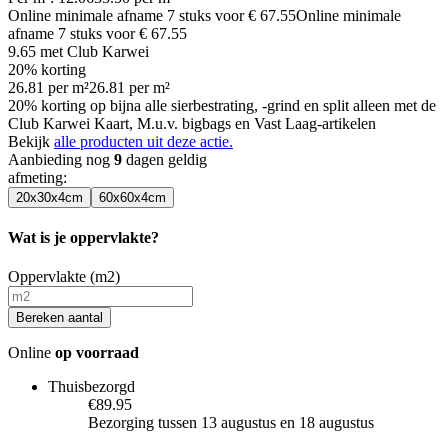
Online minimale afname
7
stuks voor
€ 67.55
Online minimale
afname
7
stuks voor
€ 67.55
9.65
met Club Karwei
20% korting
26.81
per
m²
26.81
per
m²
20% korting op bijna alle sierbestrating, -grind en split alleen met de
Club Karwei Kaart, M.u.v. bigbags en Vast Laag-artikelen
Bekijk
alle producten uit deze actie.
Aanbieding nog
9
dagen geldig
afmeting
:
20x30x4cm
60x60x4cm
Wat is je oppervlakte?
Oppervlakte (m2)
Bereken aantal
Online
op voorraad
Thuisbezorgd
€89.95
Bezorging tussen 13 augustus en 18 augustus