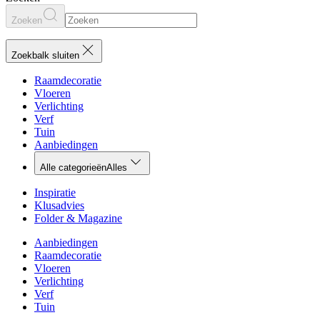
Zoeken
Zoekbalk sluiten
Raamdecoratie
Vloeren
Verlichting
Verf
Tuin
Aanbiedingen
Alle categorieën
Alles
Inspiratie
Klusadvies
Folder & Magazine
Aanbiedingen
Raamdecoratie
Vloeren
Verlichting
Verf
Tuin