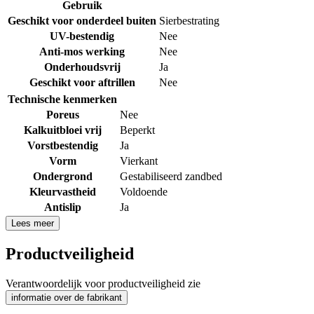
Gebruik
Geschikt voor onderdeel buiten
Sierbestrating
UV-bestendig
Nee
Anti-mos werking
Nee
Onderhoudsvrij
Ja
Geschikt voor aftrillen
Nee
Technische kenmerken
Poreus
Nee
Kalkuitbloei vrij
Beperkt
Vorstbestendig
Ja
Vorm
Vierkant
Ondergrond
Gestabiliseerd zandbed
Kleurvastheid
Voldoende
Antislip
Ja
Lees meer
Productveiligheid
Verantwoordelijk voor productveiligheid zie
informatie over de fabrikant