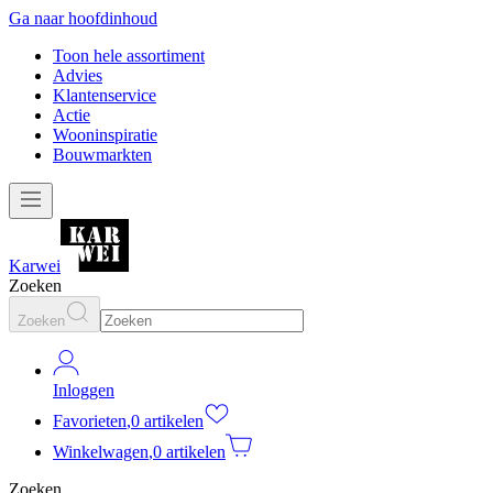
Ga naar hoofdinhoud
Toon hele assortiment
Advies
Klantenservice
Actie
Wooninspiratie
Bouwmarkten
Karwei
Zoeken
Zoeken
Inloggen
Favorieten
,
0 artikelen
Winkelwagen
,
0 artikelen
Zoeken