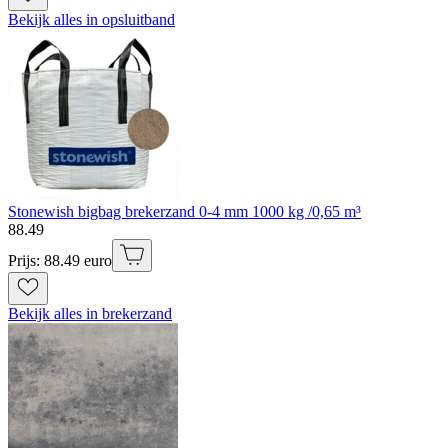
Bekijk alles in opsluitband
Stonewish bigbag brekerzand 0-4 mm 1000 kg /0,65 m³
88
.
49
Prijs: 88.49 euro
Bekijk alles in brekerzand