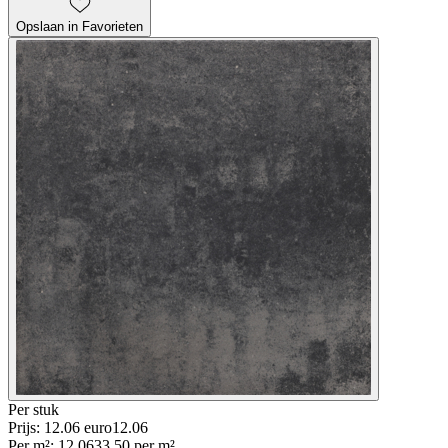
Opslaan in Favorieten
Per
stuk
Prijs: 12.06 euro
12
.
06
Per
m²
:
12.06
33.50
per
m²