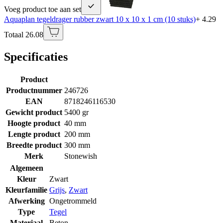
Voeg product toe aan set
Aquaplan tegeldrager rubber zwart 10 x 10 x 1 cm (10 stuks)
+ 4.29
Totaal 26.08
Specificaties
Product
Productnummer
246726
EAN
8718246116530
Gewicht product
5400 gr
Hoogte product
40 mm
Lengte product
200 mm
Breedte product
300 mm
Merk
Stonewish
Algemeen
Kleur
Zwart
Kleurfamilie
Grijs
,
Zwart
Afwerking
Ongetrommeld
Type
Tegel
Materiaal
Beton