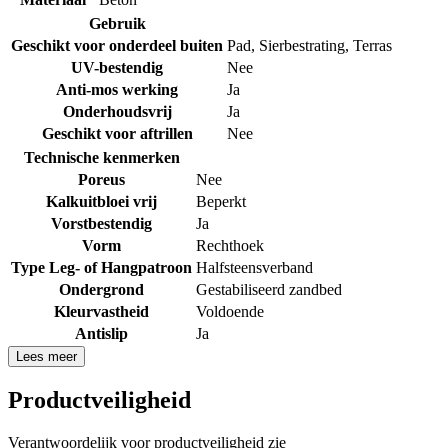
Gebruik
Geschikt voor onderdeel buiten
Pad
,
Sierbestrating
,
Terras
UV-bestendig
Nee
Anti-mos werking
Ja
Onderhoudsvrij
Ja
Geschikt voor aftrillen
Nee
Technische kenmerken
Poreus
Nee
Kalkuitbloei vrij
Beperkt
Vorstbestendig
Ja
Vorm
Rechthoek
Type Leg- of Hangpatroon
Halfsteensverband
Ondergrond
Gestabiliseerd zandbed
Kleurvastheid
Voldoende
Antislip
Ja
Lees meer
Productveiligheid
Verantwoordelijk voor productveiligheid zie