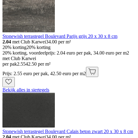
Stonewish terrastegel Boulevard Parijs grijs 20 x 30 x 8 cm
2.04
met Club Karwei
34.00
per m²
20% korting
20% korting
20% korting, voordeelprijs: 2.04 euro per pak, 34.00 euro per m2
met Club Karwei
per pak
2
.
55
42.50 per m²
Prijs: 2.55 euro per pak, 42.50 euro per m2
Bekijk alles in siertegels
Stonewish terrastegel Boulevard Calais beton zwart 20 x 30 x 8 cm
2.04
met Club Karwei
34.00
per m²