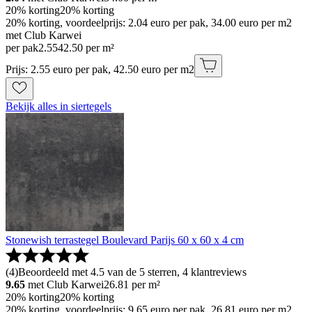
20% korting
20% korting
20% korting, voordeelprijs: 2.04 euro per pak, 34.00 euro per m2
met Club Karwei
per pak
2
.
55
42.50 per m²
Prijs: 2.55 euro per pak, 42.50 euro per m2
Bekijk alles in siertegels
Stonewish terrastegel Boulevard Parijs 60 x 60 x 4 cm
(
4
)
Beoordeeld met 4.5 van de 5 sterren, 4 klantreviews
9.65
met Club Karwei
26.81
per m²
20% korting
20% korting
20% korting, voordeelprijs: 9.65 euro per pak, 26.81 euro per m2