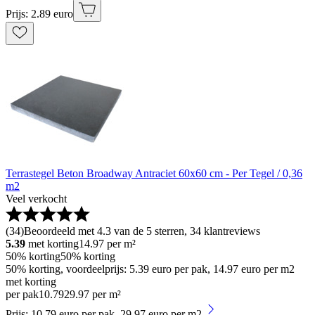
Prijs: 2.89 euro
Terrastegel Beton Broadway Antraciet 60x60 cm - Per Tegel / 0,36
m2
Veel verkocht
(
34
)
Beoordeeld met 4.3 van de 5 sterren, 34 klantreviews
5.39
met korting
14.97
per m²
50% korting
50% korting
50% korting, voordeelprijs: 5.39 euro per pak, 14.97 euro per m2
met korting
per pak
10
.
79
29.97 per m²
Prijs: 10.79 euro per pak, 29.97 euro per m2