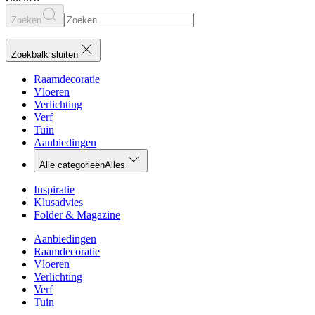
Zoeken
Zoekbalk sluiten
Raamdecoratie
Vloeren
Verlichting
Verf
Tuin
Aanbiedingen
Alle categorieën
Alles
Inspiratie
Klusadvies
Folder & Magazine
Aanbiedingen
Raamdecoratie
Vloeren
Verlichting
Verf
Tuin