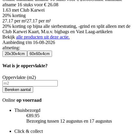
afname
16
stuks voor
€ 26.08
1.63
met Club Karwei
20% korting
27.17
per
m²
27.17
per
m²
20% korting op bijna alle sierbestrating, -grind en split alleen met de
Club Karwei Kaart, M.u.v. bigbags en Vast Laag-artikelen
Bekijk
alle producten uit deze actie.
Aanbieding t/m 16-08-2026
afmeting
:
20x30x4cm
60x60x4cm
Wat is je oppervlakte?
Oppervlakte (m2)
Bereken aantal
Online
op voorraad
Thuisbezorgd
€89.95
Bezorging tussen 12 augustus en 17 augustus
Click & collect