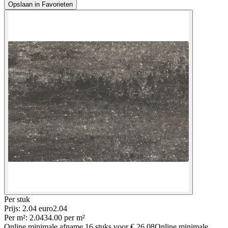
Opslaan in Favorieten
Per
stuk
Prijs: 2.04 euro
2
.
04
Per
m²
:
2.04
34.00
per
m²
Online minimale afname
16
stuks voor
€ 26.08
Online minimale