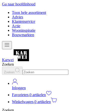
Ga naar hoofdinhoud
Toon hele assortiment
Advies
Klantenservice
Actie
Wooninspiratie
Bouwmarkten
Karwei
Zoeken
Zoeken
Inloggen
Favorieten
,
0 artikelen
Winkelwagen
,
0 artikelen
Zoeken