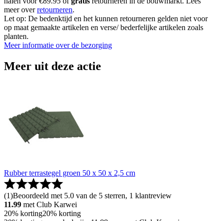
halen voor €89.95 of
gratis
retourneren in de bouwmarkt. Lees
meer over
retourneren
.
Let op: De bedenktijd en het kunnen retourneren gelden niet voor
op maat gemaakte artikelen en verse/ bederfelijke artikelen zoals
planten.
Meer informatie over de bezorging
Meer uit deze actie
Rubber terrastegel groen 50 x 50 x 2,5 cm
(
1
)
Beoordeeld met 5.0 van de 5 sterren, 1 klantreview
11.99
met Club Karwei
20% korting
20% korting