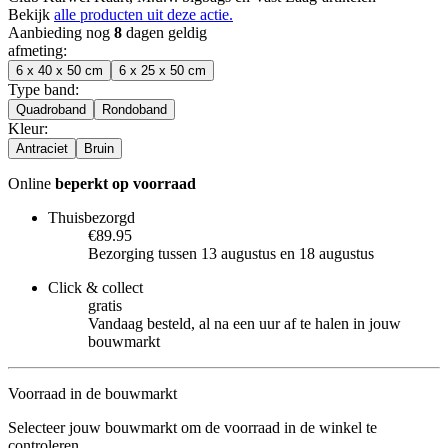
Bekijk
alle producten uit deze actie.
Aanbieding nog
8
dagen geldig
afmeting
:
6 x 40 x 50 cm
6 x 25 x 50 cm
Type band
:
Quadroband
Rondoband
Kleur
:
Antraciet
Bruin
Online
beperkt op voorraad
Thuisbezorgd
€89.95
Bezorging tussen 13 augustus en 18 augustus
Click & collect
gratis
Vandaag besteld, al na een uur af te halen in jouw
bouwmarkt
Voorraad in de bouwmarkt
Selecteer jouw bouwmarkt om de voorraad in de winkel te
controleren.