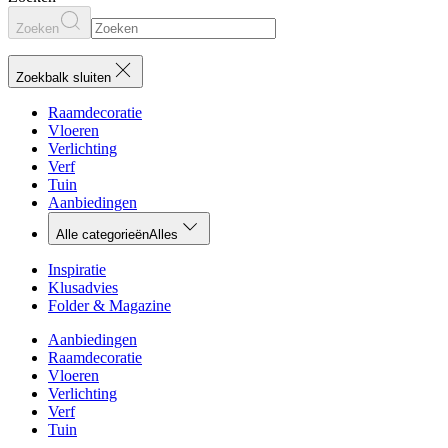
Zoeken
Zoekbalk sluiten
Raamdecoratie
Vloeren
Verlichting
Verf
Tuin
Aanbiedingen
Alle categorieën
Alles
Inspiratie
Klusadvies
Folder & Magazine
Aanbiedingen
Raamdecoratie
Vloeren
Verlichting
Verf
Tuin