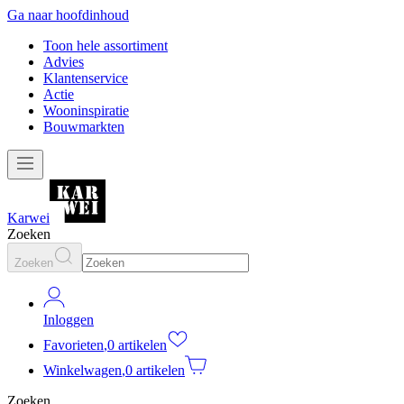
Ga naar hoofdinhoud
Toon hele assortiment
Advies
Klantenservice
Actie
Wooninspiratie
Bouwmarkten
Karwei
Zoeken
Zoeken
Inloggen
Favorieten
,
0 artikelen
Winkelwagen
,
0 artikelen
Zoeken