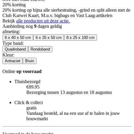
20% korting
20% korting op bijna alle sierbestrating, -grind en split alleen met de
Club Karwei Kaart, M.u.v. bigbags en Vast Laag-artikelen
Bekijk
alle producten uit deze actie.
Aanbieding nog
9
dagen geldig
afmeting
:
6 x 40 x 50 cm
6 x 25 x 50 cm
8 x 25 x 100 cm
Type band
:
Quadroband
Rondoband
Kleur
:
Antraciet
Bruin
Online
op voorraad
Thuisbezorgd
€89.95
Bezorging tussen 13 augustus en 18 augustus
Click & collect
gratis
Vandaag besteld, al na een uur af te halen in jouw
bouwmarkt