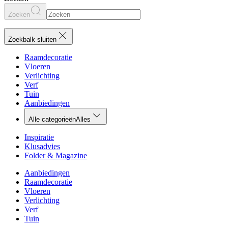
Zoeken
Zoekbalk sluiten
Raamdecoratie
Vloeren
Verlichting
Verf
Tuin
Aanbiedingen
Alle categorieën
Alles
Inspiratie
Klusadvies
Folder & Magazine
Aanbiedingen
Raamdecoratie
Vloeren
Verlichting
Verf
Tuin