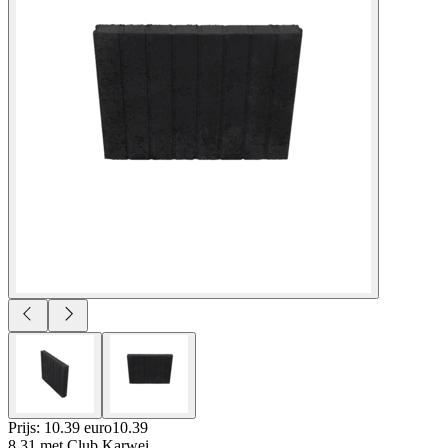
Prijs: 10.39 euro
10
.
39
8.31
met Club Karwei