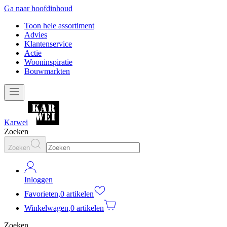
Ga naar hoofdinhoud
Toon hele assortiment
Advies
Klantenservice
Actie
Wooninspiratie
Bouwmarkten
Karwei
Zoeken
Zoeken
Inloggen
Favorieten
,
0 artikelen
Winkelwagen
,
0 artikelen
Zoeken