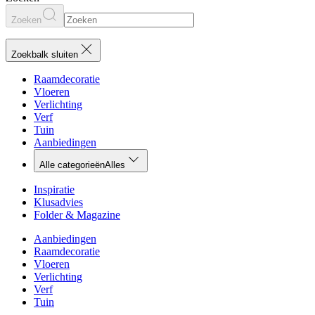
Zoeken
Zoekbalk sluiten
Raamdecoratie
Vloeren
Verlichting
Verf
Tuin
Aanbiedingen
Alle categorieën
Alles
Inspiratie
Klusadvies
Folder & Magazine
Aanbiedingen
Raamdecoratie
Vloeren
Verlichting
Verf
Tuin