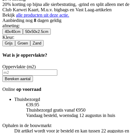
20% korting op bijna alle sierbestrating, -grind en split alleen met de
Club Karwei Kaart, M.u.v. bigbags en Vast Laag-artikelen
Bekijk
alle producten uit deze actie.
Aanbieding nog
8
dagen geldig
afmeting
:
40x40cm
50x50x2.5cm
Kleur
:
Grijs
Groen
Zand
Wat is je oppervlakte?
Oppervlakte (m2)
Bereken aantal
Online
op voorraad
Thuisbezorgd
€39.95
Thuisbezorgd gratis vanaf €950
Vandaag besteld, woensdag 12 augustus in huis
Ophalen in de bouwmarkt
Dit artikel wordt voor je besteld en kan tussen 22 augustus en