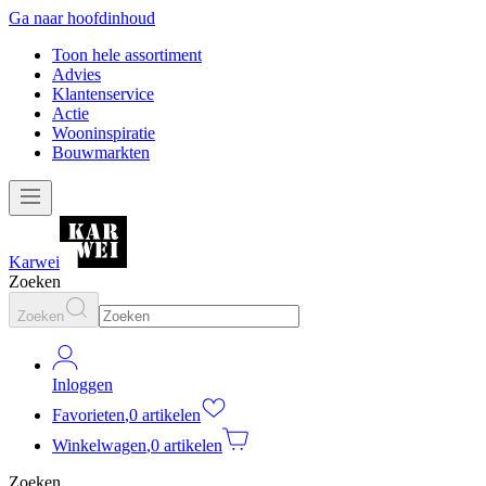
Ga naar hoofdinhoud
Toon hele assortiment
Advies
Klantenservice
Actie
Wooninspiratie
Bouwmarkten
Karwei
Zoeken
Zoeken
Inloggen
Favorieten
,
0 artikelen
Winkelwagen
,
0 artikelen
Zoeken