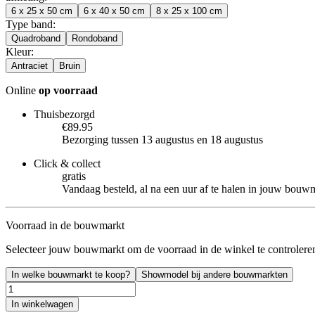
6 x 25 x 50 cm
6 x 40 x 50 cm
8 x 25 x 100 cm
Type band
:
Quadroband
Rondoband
Kleur
:
Antraciet
Bruin
Online
op voorraad
Thuisbezorgd
€89.95
Bezorging tussen 13 augustus en 18 augustus
Click & collect
gratis
Vandaag besteld, al na een uur af te halen in jouw bouw
Voorraad in de bouwmarkt
Selecteer jouw bouwmarkt om de voorraad in de winkel te controlere
In welke bouwmarkt te koop?
Showmodel bij andere bouwmarkten
In winkelwagen