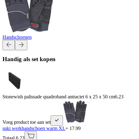
Handschoenen
Handig als set kopen
Stonewish palissade quadroband antraciet 6 x 25 x 50 cm
6.23
Voeg product toe aan set
suki werkhandschoen warm XL
+ 17.99
Totaal 6.23