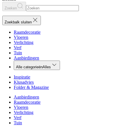
Zoeken
Zoekbalk sluiten
Raamdecoratie
Vloeren
Verlichting
Verf
Tuin
Aanbiedingen
Alle categorieën
Alles
Inspiratie
Klusadvies
Folder & Magazine
Aanbiedingen
Raamdecoratie
Vloeren
Verlichting
Verf
Tuin