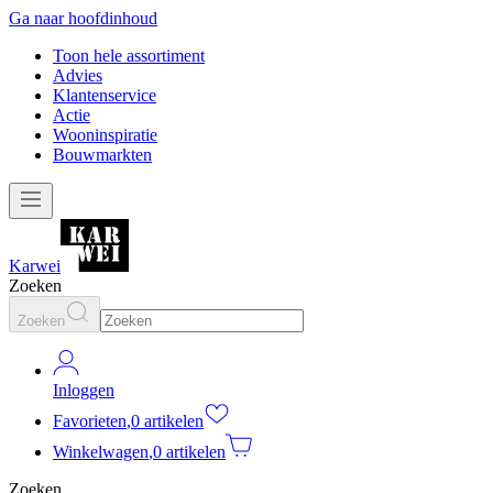
Ga naar hoofdinhoud
Toon hele assortiment
Advies
Klantenservice
Actie
Wooninspiratie
Bouwmarkten
Karwei
Zoeken
Zoeken
Inloggen
Favorieten
,
0 artikelen
Winkelwagen
,
0 artikelen
Zoeken